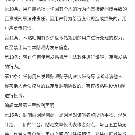
第10条：用户应承担一切因其个人的行为而直接或间接导致的
民事或刑事法律责任，因用户行为给百度公司造成损失的，用
户应负责赔偿。
第11条：本贴吧拥有对违反本站规则的用户进行处理的权力，
直至禁止其在本贴吧内发布信息。
第13条：禁止任何使用发贴机等非法软件进行爆吧、违规发贴
的行为。
第14条：任何用户发现贴吧贴子内容涉嫌侮辱或者诽谤他人、
侵害他人合法权益的或违反贴吧协议的，有权按贴吧投诉规则
进行投诉。
编辑本段第三章权利声明
第15条：贴吧由网民创建，是网民对该吧名称所指事物、现象
介绍、评价的平台。贴吧文章仅代表作者观点，与百度立场无
关。作者文责自负；用户之间通过贴吧相识、交往中所发生或