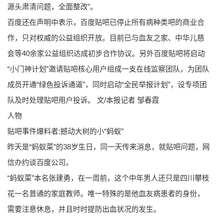
源头肃清问题，全面整改”。
百度还在声明中表示，百度贴吧已停止所有病种类吧的商业合
作，只对权威的公益组织开放。目前已与血友之家、中华儿慈
会等40余家公益组织达成初步合作协议。另外百度贴吧将启动
“小门神计划”邀请贴吧核心用户组成一支在线监察团队，为团队
成员开通“绿色投诉通道”，同时启动“全民举报计划”，设专项团
队及时处理贴吧用户投诉。 文/本报记者 邹春霞
人物
贴吧事件爆料者:撼动大树的小“蚂蚁”
昨天是“蚂蚁菜”的38岁生日，同一天传来消息，就贴吧问题，网
信办约谈百度公司。
“蚂蚁菜”本名张建勇，在一周前，这个中年男人还只是四川攀枝
花一名普通的家庭教师。唯一特殊的是他血友病患者的身份，
需要注意休息，并且时时提防出血状况的发生。