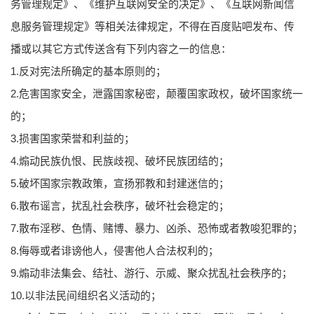
务管理规定》、《维护互联网安全的决定》、《互联网新闻信
息服务管理规定》等相关法律规定，不得在百度贴吧发布、传
播或以其它方式传送含有下列内容之一的信息：
1.反对宪法所确定的基本原则的；
2.危害国家安全，泄露国家秘密，颠覆国家政权，破坏国家统一
的；
3.损害国家荣誉和利益的；
4.煽动民族仇恨、民族歧视、破坏民族团结的；
5.破坏国家宗教政策，宣扬邪教和封建迷信的；
6.散布谣言，扰乱社会秩序，破坏社会稳定的；
7.散布淫秽、色情、赌博、暴力、凶杀、恐怖或者教唆犯罪的；
8.侮辱或者诽谤他人，侵害他人合法权利的；
9.煽动非法集会、结社、游行、示威、聚众扰乱社会秩序的；
10.以非法民间组织名义活动的；