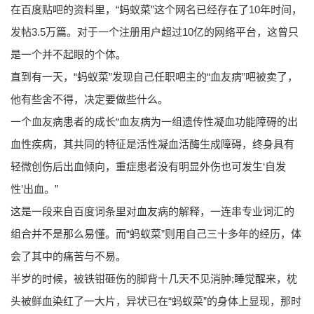
在百度贴吧的资料里，“蚂蚁菜”这个网名已经存在了10年时间，
发帖3.5万篇。对于一个注册用户超过10亿的网络平台，这曾只
是一个并不起眼的个体。
直到有一天，“蚂蚁菜”发现自己任职吧主的“血友病”吧被卖了，
他有些舍不得，决定要做些什么。
一个血友病患者的成长“血友病为一组遗传性凝血功能障碍的出
血性疾病，其共同的特征是活性凝血活酶生成障碍，终身具有
轻微创伤后出血倾向，重症患者没有明显外伤也可发生‘自发
性’出血。”
这是一段来自百度词条里对血友病的解释，一连串专业词汇的
组合并不是那么易懂。而“蚂蚁菜”则用自己三十多年的经历，体
会了其中的痛苦与不易。
半岁的时候，被铁钳砸伤的脚背十几天不见消肿;睡觉醒来，枕
头被鲜血染红了一大片，异状已在“蚂蚁菜”的身体上显现，那时