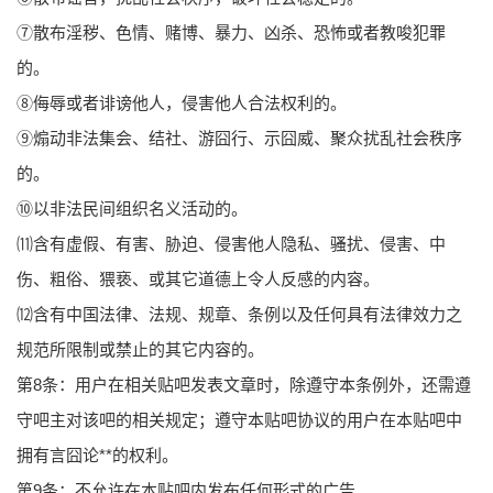
⑦散布淫秽、色情、赌博、暴力、凶杀、恐怖或者教唆犯罪
的。
⑧侮辱或者诽谤他人，侵害他人合法权利的。
⑨煽动非法集会、结社、游囧行、示囧威、聚众扰乱社会秩序
的。
⑩以非法民间组织名义活动的。
⑾含有虚假、有害、胁迫、侵害他人隐私、骚扰、侵害、中
伤、粗俗、猥亵、或其它道德上令人反感的内容。
⑿含有中国法律、法规、规章、条例以及任何具有法律效力之
规范所限制或禁止的其它内容的。
第8条：用户在相关贴吧发表文章时，除遵守本条例外，还需遵
守吧主对该吧的相关规定；遵守本贴吧协议的用户在本贴吧中
拥有言囧论**的权利。
第9条：不允许在本贴吧内发布任何形式的广告。