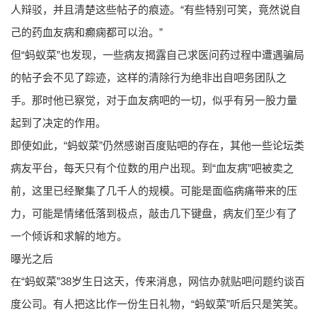
人辩驳，并且清楚这些帖子的痕迹。“有些特别可笑，竟然说自
己的药血友病和癫痫都可以治。”
但“蚂蚁菜”也发现，一些病友揭露自己求医问药过程中遭遇骗局
的帖子会不见了踪迹，这样的清除行为绝非出自吧务团队之
手。那时他已察觉，对于血友病吧的一切，似乎有另一股力量
起到了决定的作用。
即使如此，“蚂蚁菜”仍然感谢百度贴吧的存在，其他一些论坛类
病友平台，每天只有个位数的用户出现。到“血友病”吧被卖之
前，这里已经聚集了几千人的规模。可能是面临病痛带来的压
力，可能是情绪低落到极点，敲击几下键盘，病友们至少有了
一个倾诉和求解的地方。
曝光之后
在“蚂蚁菜”38岁生日这天，传来消息，网信办就贴吧问题约谈百
度公司。有人把这比作一份生日礼物，“蚂蚁菜”听后只是笑笑。