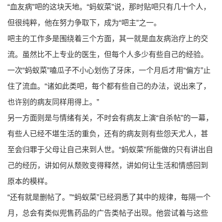
“血友病”吧的这块天地。“蚂蚁菜”说，那时贴吧只有几十个人，
但很纯粹，他在努力争取下，成为“吧主”之一。
吧主的工作多是围绕着三个方面，其一就是血友病治疗上的交
流。虽然比不上专业的医生，但每个人多少有些自己的经验。
一次“蚂蚁菜”嗑瓜子不小心划伤了牙床，一个月后才用“偏方”止
住了流血。“诸如此类吧，每个都有些自己的办法，说出来了，
也许别的病友同样用得上。”
另一方面则是与情绪有关，不时会有病友上演“自杀帖”的一幕，
有些人已经不堪生活的重负，还有的病友则有些怨天尤人，甚
至会归罪于父母让自己来到人世。“蚂蚁菜”所能做的只有讲出自
己的经历，讲如何从颓败变得释然，讲如何让生活和情感回到
原本的模样。
“还有就是删帖了。”“蚂蚁菜”已经洞悉了其中的规律，每隔一个
月，总会有类似兜售药品的广告类帖子出现。他尝试着与这些