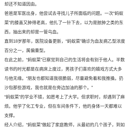
却还不知道因由。
爸爸是军医出身，他尝试去寻找儿子所面临的问题。一次“蚂蚁
菜”的膝盖又肿得老高，他扎了一针下去，以为是脓肿之类的东
西，抽出来的却是一管乌血。
直到18岁那年，医院设备更新，“蚂蚁菜”确诊为血友病乙型浓度
百分之一，属偏重型。
在此之前，“蚂蚁菜”已察觉到自己的生活将会有别于他人。半数
读书的时光都是在病床上度过，男孩子们喜欢的嬉戏方式大多
与他无缘。“朋友也都知道我很脆弱，尽量避免着和我推搡。扔
沙包那些游戏，我也就是在旁边加油的那个。”
“蚂蚁菜”的学业不错，如愿考上了大学。但求职时，却遇到了麻
烦。他学了化工专业，但在车间条件下，他的身体一天都难以
支撑。
经人介绍，“蚂蚁菜”做起了家庭教师，从最初的几个孩子，到如