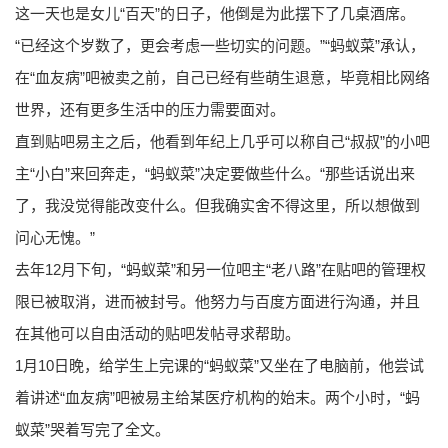
这一天也是女儿“百天”的日子，他倒是为此摆下了几桌酒席。
“已经这个岁数了，更会考虑一些切实的问题。”“蚂蚁菜”承认，
在“血友病”吧被卖之前，自己已经有些萌生退意，毕竟相比网络
世界，还有更多生活中的压力需要面对。
直到贴吧易主之后，他看到年纪上几乎可以称自己“叔叔”的小吧
主“小白”来回奔走，“蚂蚁菜”决定要做些什么。“那些话说出来
了，我没觉得能改变什么。但我确实舍不得这里，所以想做到
问心无愧。”
去年12月下旬，“蚂蚁菜”和另一位吧主“老八路”在贴吧的管理权
限已被取消，进而被封号。他努力与百度方面进行沟通，并且
在其他可以自由活动的贴吧发帖寻求帮助。
1月10日晚，给学生上完课的“蚂蚁菜”又坐在了电脑前，他尝试
着讲述“血友病”吧被易主给某医疗机构的始末。两个小时，“蚂
蚁菜”哭着写完了全文。