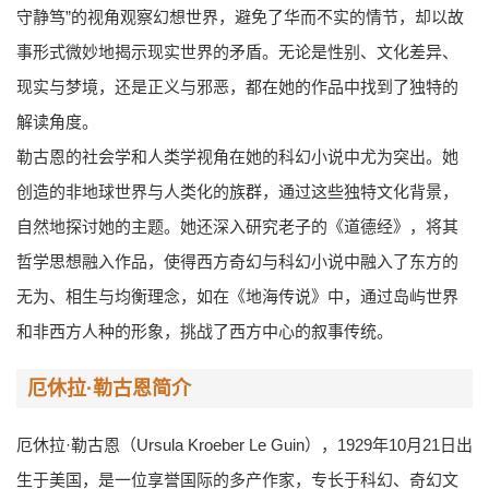
守静笃”的视角观察幻想世界，避免了华而不实的情节，却以故
事形式微妙地揭示现实世界的矛盾。无论是性别、文化差异、
现实与梦境，还是正义与邪恶，都在她的作品中找到了独特的
解读角度。
勒古恩的社会学和人类学视角在她的科幻小说中尤为突出。她
创造的非地球世界与人类化的族群，通过这些独特文化背景，
自然地探讨她的主题。她还深入研究老子的《道德经》，将其
哲学思想融入作品，使得西方奇幻与科幻小说中融入了东方的
无为、相生与均衡理念，如在《地海传说》中，通过岛屿世界
和非西方人种的形象，挑战了西方中心的叙事传统。
厄休拉·勒古恩简介
厄休拉·勒古恩（Ursula Kroeber Le Guin），1929年10月21日出
生于美国，是一位享誉国际的多产作家，专长于科幻、奇幻文