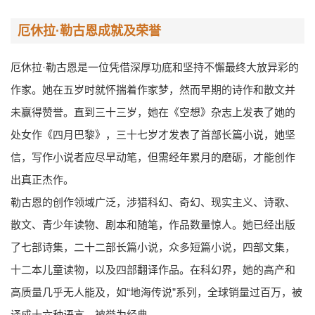
厄休拉·勒古恩成就及荣誉
厄休拉·勒古恩是一位凭借深厚功底和坚持不懈最终大放异彩的
作家。她在五岁时就怀揣着作家梦，然而早期的诗作和散文并
未赢得赞誉。直到三十三岁，她在《空想》杂志上发表了她的
处女作《四月巴黎》，三十七岁才发表了首部长篇小说，她坚
信，写作小说者应尽早动笔，但需经年累月的磨砺，才能创作
出真正杰作。
勒古恩的创作领域广泛，涉猎科幻、奇幻、现实主义、诗歌、
散文、青少年读物、剧本和随笔，作品数量惊人。她已经出版
了七部诗集，二十二部长篇小说，众多短篇小说，四部文集，
十二本儿童读物，以及四部翻译作品。在科幻界，她的高产和
高质量几乎无人能及，如“地海传说”系列，全球销量过百万，被
译成十六种语言，被誉为经典。