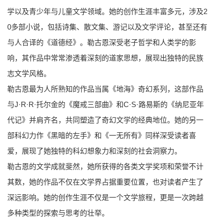
学以及青少年与儿童文学领域。她的创作生涯丰富多元，涉及2
0多部小说，包括诗集、散文集、游记以及文学评论，甚至还有
与人合译的《道德经》。勒古恩深受老子哲学和人类学的影
响，其作品中常常渗透着深刻的道家思想，展现出独特的民族
志文学风格。
勒古恩最为人所熟知的作品当属《地海》奇幻系列，这部作品
与J·R·R·托尔金的《魔戒三部曲》和C·S·路易斯的《纳尼亚年
代记》并肩齐名，共同塑造了奇幻文学的经典地位。她的另一
部科幻力作《黑暗的左手》和《一无所有》同样深受读者喜
爱，展现了她独特的科幻想象力和深刻的社会洞察力。
勒古恩的文学成就斐然，她所获得的各类文学奖项和荣誉不计
其数，她的作品不仅在文学界占据重要位置，也对读者产生了
深远影响。她的创作生涯不仅是一个文学旅程，更是一次跨越
多种类型的探索与思考的壮举。