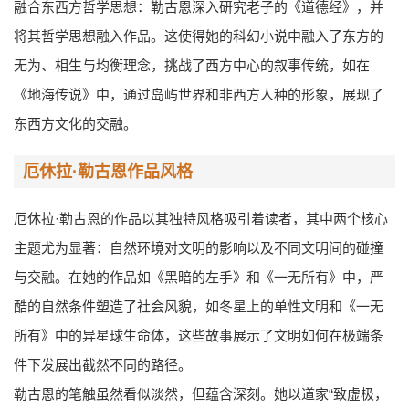
融合东西方哲学思想：勒古恩深入研究老子的《道德经》，并
将其哲学思想融入作品。这使得她的科幻小说中融入了东方的
无为、相生与均衡理念，挑战了西方中心的叙事传统，如在
《地海传说》中，通过岛屿世界和非西方人种的形象，展现了
东西方文化的交融。
厄休拉·勒古恩作品风格
厄休拉·勒古恩的作品以其独特风格吸引着读者，其中两个核心
主题尤为显著：自然环境对文明的影响以及不同文明间的碰撞
与交融。在她的作品如《黑暗的左手》和《一无所有》中，严
酷的自然条件塑造了社会风貌，如冬星上的单性文明和《一无
所有》中的异星球生命体，这些故事展示了文明如何在极端条
件下发展出截然不同的路径。
勒古恩的笔触虽然看似淡然，但蕴含深刻。她以道家“致虚极，