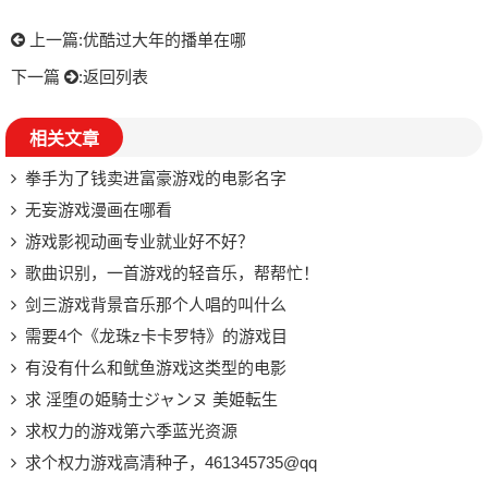
上一篇:
优酷过大年的播单在哪
下一篇
:
返回列表
相关文章
拳手为了钱卖进富豪游戏的电影名字
无妄游戏漫画在哪看
游戏影视动画专业就业好不好？
歌曲识别，一首游戏的轻音乐，帮帮忙！
剑三游戏背景音乐那个人唱的叫什么
需要4个《龙珠z卡卡罗特》的游戏目
有没有什么和鱿鱼游戏这类型的电影
求 淫堕の姫騎士ジャンヌ 美姫転生
求权力的游戏第六季蓝光资源
求个权力游戏高清种子，461345735@qq