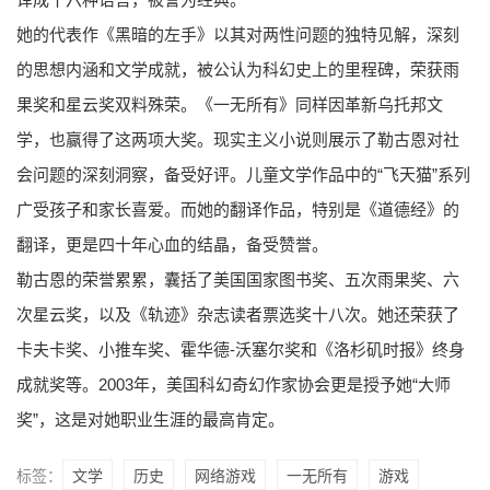
她的代表作《黑暗的左手》以其对两性问题的独特见解，深刻
的思想内涵和文学成就，被公认为科幻史上的里程碑，荣获雨
果奖和星云奖双料殊荣。《一无所有》同样因革新乌托邦文
学，也赢得了这两项大奖。现实主义小说则展示了勒古恩对社
会问题的深刻洞察，备受好评。儿童文学作品中的“飞天猫”系列
广受孩子和家长喜爱。而她的翻译作品，特别是《道德经》的
翻译，更是四十年心血的结晶，备受赞誉。
勒古恩的荣誉累累，囊括了美国国家图书奖、五次雨果奖、六
次星云奖，以及《轨迹》杂志读者票选奖十八次。她还荣获了
卡夫卡奖、小推车奖、霍华德-沃塞尔奖和《洛杉矶时报》终身
成就奖等。2003年，美国科幻奇幻作家协会更是授予她“大师
奖”，这是对她职业生涯的最高肯定。
标签：
文学
历史
网络游戏
一无所有
游戏