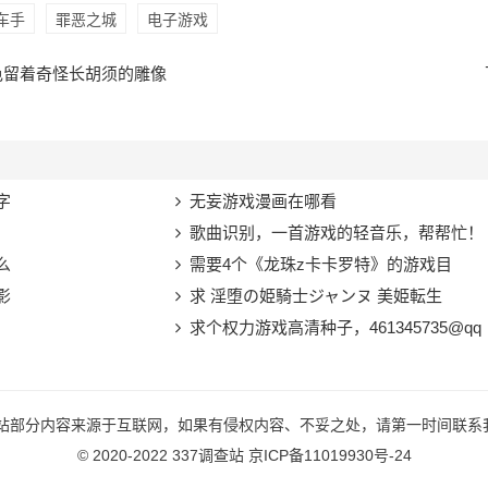
车手
罪恶之城
电子游戏
色留着奇怪长胡须的雕像
字
无妄游戏漫画在哪看
歌曲识别，一首游戏的轻音乐，帮帮忙！
么
需要4个《龙珠z卡卡罗特》的游戏目
影
求 淫堕の姫騎士ジャンヌ 美姫転生
求个权力游戏高清种子，461345735@qq
本站部分内容来源于互联网，如果有侵权内容、不妥之处，请第一时间联系
© 2020-2022
337调查站
京ICP备11019930号-24