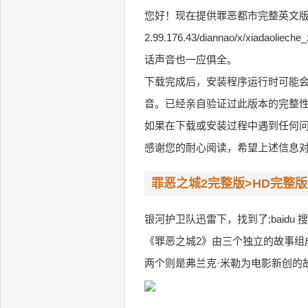
您好！现在提供罪恶都市完整英文版的
2.99.176.43/diannao/x/
话声音也一应俱全。
下载完成后，安装程序运行时可能
音。已经亲自验证过此版本的完整
如果在下载或安装过程中遇到任何
感谢您的耐心阅读，希望上述信息
罪恶之城2完整版>HD完整版
银河护卫队迅雷下，找到了;baidu 
《罪恶之城2》由三个独立的故事组成，其
两个则是弗兰克·米勒为电影新创的