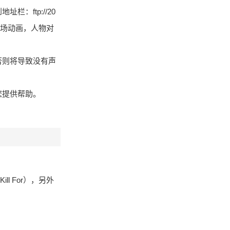
ftp://20
乐以及过场动画，人物对
否则将导致没有声
您提供帮助。
l For），另外