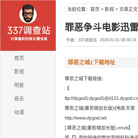
当前位置：
首页
>
影视
> 文章正文
罪恶争斗电影迅
作者：337调查站
2026-01-01 08:30:24
首页
罪恶之城1下载地址
影视
罪恶之城下载链接：
明星
【
ftp://dygod1:dygod1@d121.dygod.c
音乐
罪恶之城(重剪辑加长版)/[电影天堂
动漫
http://www.dygod.net
].罪恶之城(重剪辑加长版).rmvb】
将【】里的链接完整的复制粘贴进