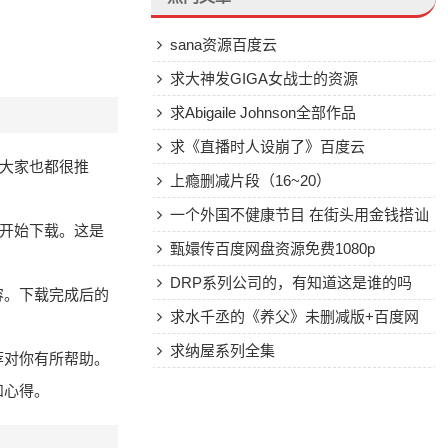
sana资源百度云
求大神发GIGA女战士的资源
求Abigaile Johnson全部作品
求《直播时人设崩了》百度云
个版本，大家也都很推
上瘾删减片段（16~20）
一个外国不健康节目 在街头用金钱搭讪
可开始下载。这是
美女
甄嬛传百度网盘资源免费1080p
DRP系列公司的，有知道这是谁的吗
容。下载完成后的
求水千丞的《养父》未删减版+百度网
盘！！
求纳屋系列全集
荐对你有所帮助。
和心得。