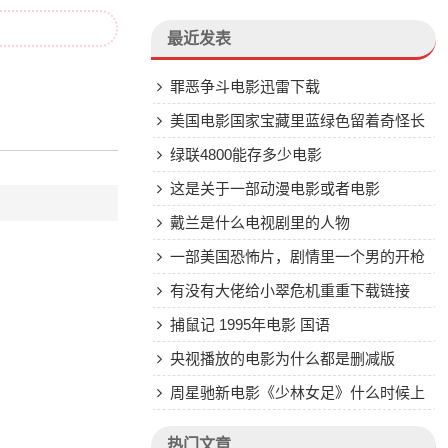
最近发表
罪恶争斗电影迅雷下载
美国电影国家宝藏里蓝绿色留着奇怪长
胡须的雕像是什么
绿联4800能存多少电影
这是关于一部动漫电影或者电影
戴兰是什么电视剧里的人物
一部美国恐怖片，剧情里一个男的开枪
打死一个像基督教还是邪教的一个男的手
有没有大佬给小翠危机重重下载链接
里玩火球什么的
捕鼠记 1995年电影 国语
央视播放的电影为什么都是删减版
周星驰新电影《少林女足》什么时候上
映
热门文章