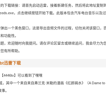
下载链接：请首先启动迅雷，接着新建任务，然后将此地址复制到地址栏：
xiadaolieche_zeds.exe，点击继续按钮开始下载。此版本包含汽车电台音
会弹出一个黑色窗口，这是导出音频文件的过程，切勿关闭该窗口，
性和功能性。
问题，欢迎随时向我提问。请在评论区留言或继续追问，我会尽力为
对您有所帮助。
bt迅雷下载
搜【4446tv】可以看到了嘿嘿
中一个来自来自弗兰克·米勒的漫画《红颜祸水》（A Dame to Kil
故事。