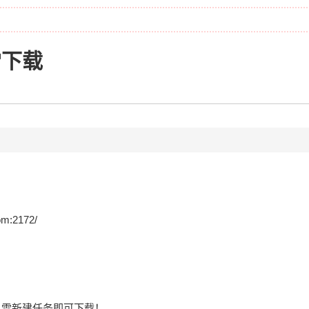
雷下载
om:2172/
迅雷新建任务即可下载！