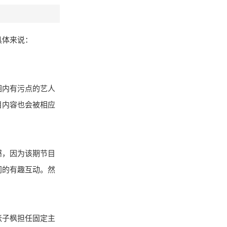
具体来说：
圈内有污点的艺人
目内容也会被相应
憾，因为该期节目
间的有趣互动。然
张子枫担任固定主