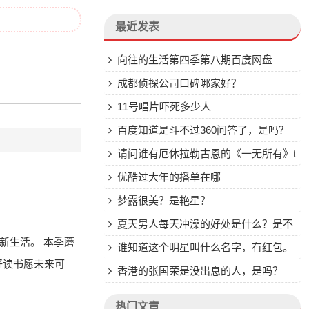
最近发表
向往的生活第四季第八期百度网盘
成都侦探公司口碑哪家好？
11号唱片吓死多少人
百度知道是斗不过360问答了，是吗？
百度知道黄了
请问谁有厄休拉勒古恩的《一无所有》t
xt？最好是百度云的
优酷过大年的播单在哪
梦露很美？是艳星？
夏天男人每天冲澡的好处是什么？是不
新生活。 本季蘑
是很废水？
谁知道这个明星叫什么名字，有红包。
好读书愿未来可
香港的张国荣是没出息的人，是吗？
热门文章