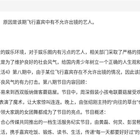
，原因是该期飞行嘉宾中有不允许出镜的艺人。
康的娱乐环境，对于娱乐圈内有污点的艺人，相关部门采取了严格的
这是为了维护良好的社会风气，给国内青少年树立一个正确的人生观
活4》第八期中，由于某位飞行嘉宾存在不允许出镜的情况，因此该
不良风气的有力打击。第八期节目内容回顾：
不易来到西双版纳做客蘑菇屋。节目中，周深假装小孩电联蘑菇屋受
还表演了魔术，让大家惊叫连连。晚上，由张绍刚主持的“向往的草台”
带领大家跳的女团舞都成为了节目的亮点。节目概述：
、合心传媒共同推出的一档生活服务纪实节目，由黄磊、何炅、彭昱
活，携手嘉宾吃饭、锻炼、读书、生活，传递“每一天都要好好过”