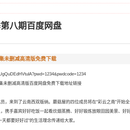
季第八期百度网盘
)全集未删减高清版免费下载
q20eUgQuDEdHVtulA?pwd=1234&pwdcode=1234
0)全集未删减高清版百度网盘免费下载地址链接
员，来到了云南西双版纳。蘑菇屋的四位成员将在“彩云之南”开始全
里，携手嘉宾好好吃饭一起看炊烟蒸腾、好好锻炼放眼田园美景、好
一天都要好好过”的生活理念传递给大家。