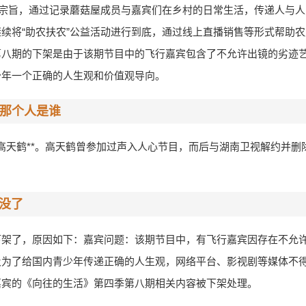
为宗旨，通过记录蘑菇屋成员与嘉宾们在乡村的日常生活，传递人与
续将“助农扶农”公益活动进行到底，通过线上直播销售等形式帮助
第八期的下架是由于该期节目中的飞行嘉宾包含了不允许出镜的劣迹
少年一个正确的人生观和价值观导向。
的那个人是谁
*高天鹤**。高天鹤曾参加过声入人心节目，而后与湖南卫视解约并删
没了
下架了，原因如下：嘉宾问题：该期节目中，有飞行嘉宾因存在不允
及为了给国内青少年传递正确的人生观，网络平台、影视剧等媒体不
嘉宾的《向往的生活》第四季第八期相关内容被下架处理。