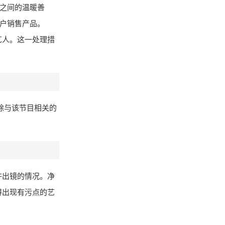
人之间的温暖善
农户销售产品。
艺人。这一处理措
除与该节目相关的
许出镜的情况。净
得出现有污点的艺