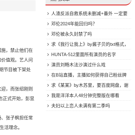
人渣反派自救系统未删减+番外 一定要
全的~~~~百度云
邓伦2024年能回归吗？
邓伦被永久封禁了吗
求《我行让我上》by酱子贝的txt格式，
措施，禁止他们在
最好百度网盘下载
HUNTA-512里面所有演员的名字
和价值观。艺人问
演员刘畅木法沙演过什么戏
期节目被下架处
在B站直播，主播如何获得自己粉丝牌
子？
求《某某》by木苏里，要百度网盘，谢
欢迎，而张绍刚则
谢大神！
我是洋洋本人48分钟完整版在哪看
也正式开始，彭昱
夫妇以上恋人未满有第二季吗
畅、张子枫担任常
的生活理念。