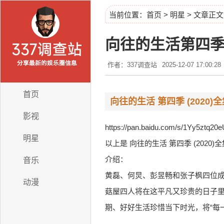
当前位置：
首页
>
明星
> 文章正文
向往的生活第四
作者：337调查站
2025-12-07 17:00:28
首页
向往的生活 第四季 (2020
影视
https://pan.baidu.com/s/1Yy5zt
明星
以上是 向往的生活 第四季 (202
介绍：
音乐
黄磊、何炅、彭昱畅和张子枫四位成
动漫
菇屋四人将在这平凡又珍贵的日子
期、好好生活珍惜当下时光，将“每