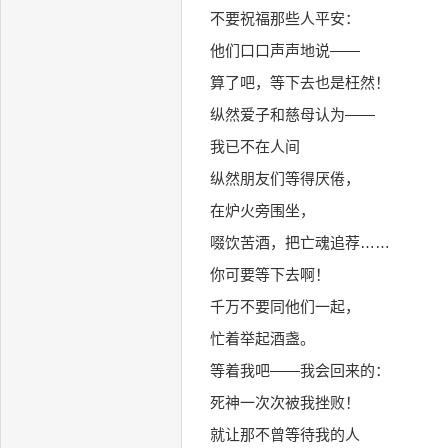
不要祝福那些人平安：
他们口口声声地说——
算了吧，等下去也是枉然！
纵然爱子和慈母认为——
我已不在人间
纵然朋友们等得厌倦，
在炉火旁围坐，
啜饮苦酒，把亡魂追荐……
你可要等下去啊！
千万不要同他们一起，
忙着举起酒盏。
等着我吧——我会回来的：
死神一次次被我挫败！
就让那不曾等待我的人