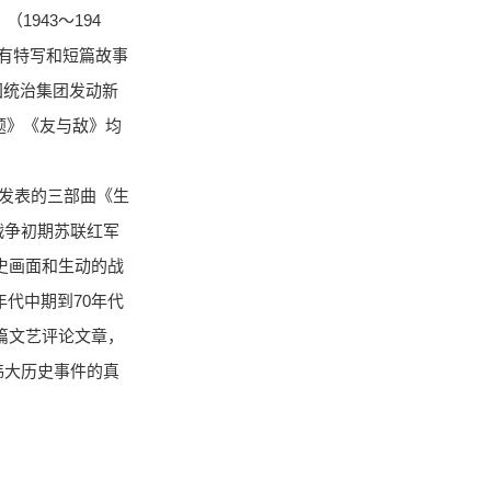
943～194
有特写和短篇故事
美国统治集团发动新
题》《友与敌》均
1年发表的三部曲《生
战争初期苏联红军
历史画面和生动的战
年代中期到70年代
十篇文艺评论文章，
伟大历史事件的真