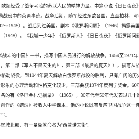
）歌颂经受了战争考验的苏联人民的精神力量。中篇小说《日日夜夜》（1
勒战役中的英勇事迹。战争后期，随军经过东欧各国，直至柏林，写
42～1945）。战后到过美国。剧本《俄罗斯问题》（1946）揭露
（1948）。《我城一少年》《俄罗斯人》《日日夜夜》《俄罗斯问
出版《战斗的中国》一书，描写中国人民进行的解放战争。1959至197
》，第二部《军人不是天生的》，第三部《最后的夏天》），描写从
大林格勒战役，到1944年夏天解放白俄罗斯战役的胜利，具有广阔的
形象的心理活动和性格变化较少。三部曲获1974年度列宁奖金。60
名的有《洛巴金札记摘录》（1965）。30年代至50年代发表过几
其创作的《蜡烛》被收入中学课本。他的小说既有反应卫国战争这一
描写。
堡城北部，有一条街就命名为“西蒙诺夫街”。