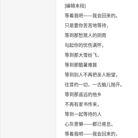
[编辑本段]
等着我吧——我会回来的。
只是要你苦苦地等待，
等到那愁煞人的阴雨
勾起你的忧伤满怀，
等到那大雪纷飞，
等到那酷暑难捱
等到别人不再把亲人盼望，
往昔的一切，一古脑儿抛开。
等到那遥远的他乡
不再有家书传来，
等到一起等待的人
心灰意懒——都已倦怠。
等着我吧——我会回来的，