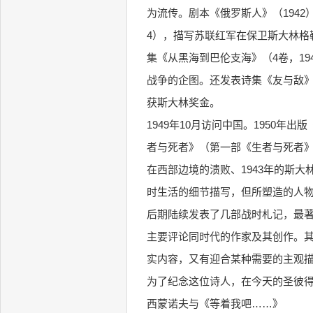
为流传。剧本《俄罗斯人》（1942
4），描写苏联红军在保卫斯大林格
集《从黑海到巴伦支海》（4卷，19
战争的企图。还发表诗集《友与敌》
获斯大林奖金。
1949年10月访问中国。1950年
者与死者》（第一部《生者与死者
在西部边境的溃败、1943年的斯
时生活的细节描写，但所塑造的人物
后期陆续发表了几部战时札记，最著
主要评论同时代的作家及其创作。
实内容，又有迎合某种需要的主观
为了纪念这位诗人，在今天的圣彼得
西蒙诺夫与《等着我吧……》