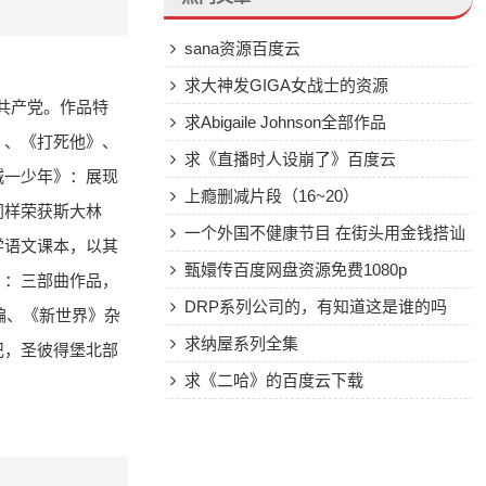
sana资源百度云
求大神发GIGA女战士的资源
入共产党。作品特
求Abigaile Johnson全部作品
》、《打死他》、
求《直播时人设崩了》百度云
城一少年》：展现
上瘾删减片段（16~20）
同样荣获斯大林
一个外国不健康节目 在街头用金钱搭讪
学语文课本，以其
美女
甄嬛传百度网盘资源免费1080p
》：三部曲作品，
DRP系列公司的，有知道这是谁的吗
编、《新世界》杂
求纳屋系列全集
记，圣彼得堡北部
求《二哈》的百度云下载