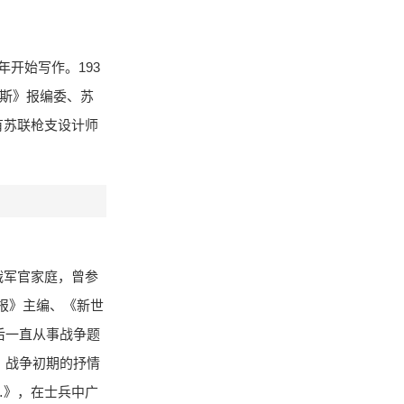
34年开始写作。193
罗斯》报编委、苏
有苏联枪支设计师
沙俄军官家庭，曾参
学报》主编、《新世
后一直从事战争题
。战争初期的抒情
…》，在士兵中广