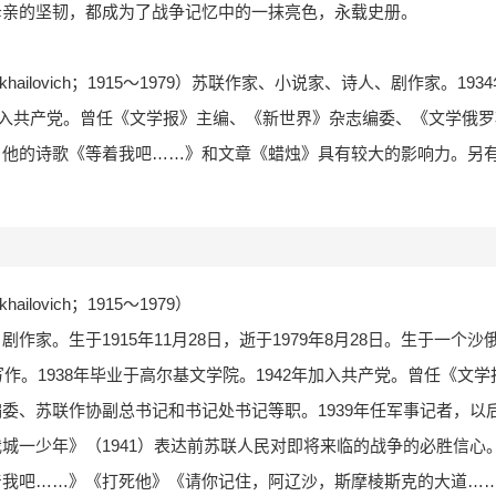
母亲的坚韧，都成为了战争记忆中的一抹亮色，永载史册。
n Mikhailovich；1915～1979）苏联作家、小说家、诗人、剧作家。19
年加入共产党。曾任《文学报》主编、《新世界》杂志编委、《文学俄
。他的诗歌《等着我吧……》和文章《蜡烛》具有较大的影响力。另
hailovich；1915～1979）
作家。生于1915年11月28日，逝于1979年8月28日。生于一个
写作。1938年毕业于高尔基文学院。1942年加入共产党。曾任《文
委、苏联作协副总书记和书记处书记等职。1939年任军事记者，以
城一少年》（1941）表达前苏联人民对即将来临的战争的必胜信心
着我吧……》《打死他》《请你记住，阿辽沙，斯摩棱斯克的大道…