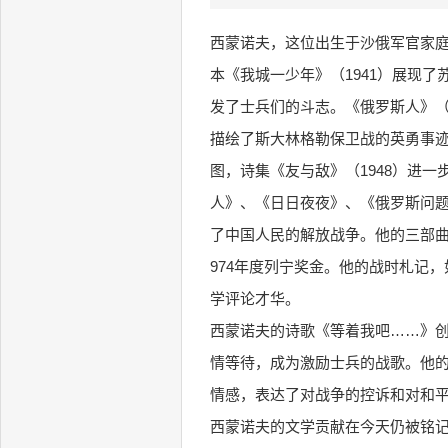
西蒙诺夫，这位出生于沙俄军官家庭
本《我城一少年》（1941）展现
发了士兵们的斗志。《俄罗斯人》（1
描绘了斯大林格勒保卫战的英勇事
图，诗集《友与敌》（1948）进
人》、《日日夜夜》、《俄罗斯问题
了中国人民的解放战争。他的三部曲《
974年度列宁奖金。他的战时札记
学评论才华。
西蒙诺夫的诗歌《等着我吧……》
情等待，成为激励士兵的战歌。他
情感，表达了对战争的控诉和对和
西蒙诺夫的文学贡献在今天仍被铭记