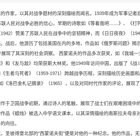
的作家，以其对战争题材的深刻描绘而闻名。1939年成为军事记者
了苏联人民对战争必胜的信心，早期的诗歌如《等着我吧……》、《打
942）赞美了苏联人民在战争中的坚韧精神，而《日日夜夜》（1943-
迹。战后，他游历了包括美国在内的多地，作品如《俄罗斯问题》揭
一步展现了其深刻的社会洞察。 西蒙诺夫的作品多次获奖，如《我城
》和《友与敌》均荣获斯大林奖。他1949年访问中国，出版了《战
生者与死者》（1959-1971）跨越战争历程，深刻描绘历史画面
，如《洛巴金札记摘录》（1965），以及对同时代作家的评论，展现
创作于卫国战争初期，通过诗人的笔触，展现了战士们在艰难困境中
的作品《蜡烛》被选入中学语文课本，以其深情描绘的南斯拉夫母亲
平的向往。
，圣彼得堡北部的“西蒙诺夫街”便是对他的一种纪念。他的作品，