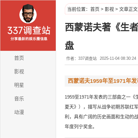
当前位置：
首页
>
影视
> 文章正文
西蒙诺夫著《生者
盘
首页
作者：337调查站
2025-11-04 08:30:24
影视
西蒙诺夫1959年至1971
明星
1959至1971年发表的三部曲
音乐
夏天》），描写从战争初期苏联红军
动漫
利，具有广阔的历史画面和生动的战
年度列宁奖金。