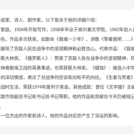
小说家、诗人、剧作家。以下是关于他的详细介绍：
庭，1934年开始写作，1938年毕业于高尔基文学院，1942年加
闻名，作品多次获奖。如剧本《我城一少年》、诗歌《等着我吧……
都展现了苏联人民在战争中的坚韧精神和必胜信心。代表作品：《我
获斯大林奖。《俄罗斯人》：赞美了苏联人民在战争中的坚韧精神，
大林格勒保卫战的英勇事迹，也荣获斯大林奖。《蜡烛》：被选入中
士的深切情感，表达了对战争的控诉和对和平的向往。《生者与死者
战时生活，荣获1974年度列宁奖金。其他成就：曾任《文学报》主
苏联作协副总书记和书记处书记等职。他的作品和贡献在今天仍被铭
。
上一位杰出的作家和诗人，他的作品对后世产生了深远的影响。