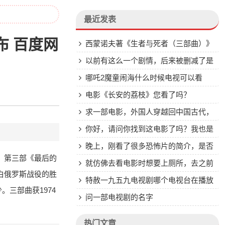
最近发表
布 百度网
西蒙诺夫著《生者与死者（三部曲）》
pdf文字版发布 百度网盘
以前有这么一个剧情，后来被删减了是
不是？
哪吒2魔童闹海什么时候电视可以看
电影《长安的荔枝》您看了吗？
求一部电影，外国人穿越回中国古代，
拯救一个国家的公主
你好，请问你找到这电影了吗？我也是
找了多年都找不到
晚上，刚看了很多恐怖片的简介，是否
》，第三部《最后的
会作梦？恶梦？
就仿佛去看电影时想要上厕所，去之前
放白俄罗斯战役的胜
男主和女主还相拥着憧憬未来，回来后就
特赦一九五九电视剧哪个电视台在播放
三部曲获1974
发现，男主
问一部电视剧的名字
热门文章