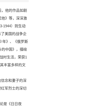
后，他的作品如剧
死他》等，深深激
1944）则生动
示了美国的战争企
一少年》、《俄罗斯
斗的中国》，描绘
和战时生活，荣获1
了其丰富多样的文
的信念和妻子的深
对红军烈士的深切
无论是《日日夜