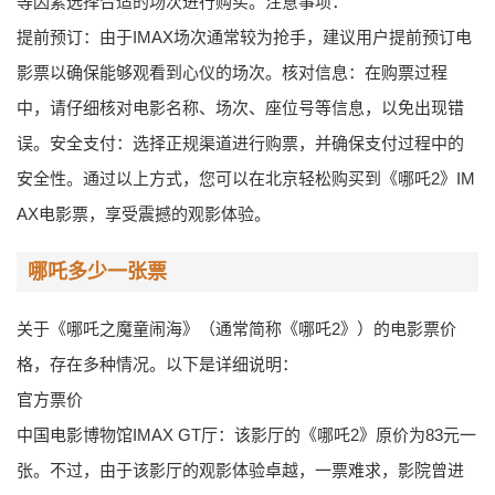
等因素选择合适的场次进行购买。注意事项：
提前预订：由于IMAX场次通常较为抢手，建议用户提前预订电
影票以确保能够观看到心仪的场次。核对信息：在购票过程
中，请仔细核对电影名称、场次、座位号等信息，以免出现错
误。安全支付：选择正规渠道进行购票，并确保支付过程中的
安全性。通过以上方式，您可以在北京轻松购买到《哪吒2》IM
AX电影票，享受震撼的观影体验。
哪吒多少一张票
关于《哪吒之魔童闹海》（通常简称《哪吒2》）的电影票价
格，存在多种情况。以下是详细说明：
官方票价
中国电影博物馆IMAX GT厅：该影厅的《哪吒2》原价为83元一
张。不过，由于该影厅的观影体验卓越，一票难求，影院曾进