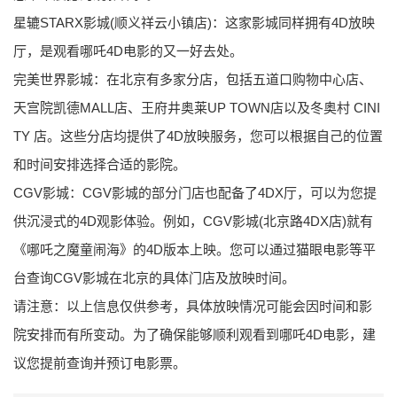
星辘STARX影城(顺义祥云小镇店)：这家影城同样拥有4D放映
厅，是观看哪吒4D电影的又一好去处。
完美世界影城：在北京有多家分店，包括五道口购物中心店、
天宫院凯德MALL店、王府井奥莱UP TOWN店以及冬奥村 CINI
TY 店。这些分店均提供了4D放映服务，您可以根据自己的位置
和时间安排选择合适的影院。
CGV影城：CGV影城的部分门店也配备了4DX厅，可以为您提
供沉浸式的4D观影体验。例如，CGV影城(北京路4DX店)就有
《哪吒之魔童闹海》的4D版本上映。您可以通过猫眼电影等平
台查询CGV影城在北京的具体门店及放映时间。
请注意：以上信息仅供参考，具体放映情况可能会因时间和影
院安排而有所变动。为了确保能够顺利观看到哪吒4D电影，建
议您提前查询并预订电影票。