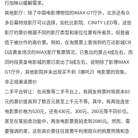
行加映以缓解需求。
其他影厅：除了中国电影博物馆的IMAX GT厅外，北京还有众
多巨幕特效影厅可以选择，如杜比影院、CINITY LED等，这些
影厅的票价根据不同的影厅类型和座位位置有所差异，但普遍
低于被炒作的高价票。例如，在淘票票上查询到的万达影城CB
D店黄金场次的IMAX影厅售票情况，已售出的票占4成左右，而
同时段英皇电影城的票已卖出了8成左右，说明除了影博IMAX
GT厅外，其他影院并未出现买不到《哪吒2》电影票的现象。
非正规渠道票价
二手平台转让：在闲鱼等二手平台上，有网友转票时将原本83
元的票价提高到了数百元甚至上千元不等。其中，有两张连坐
电影票价格为520元，还有430元、300元、260元等不同价位。
甚至在某拍卖功能中，两张电影票竟拍卖到2080元。然而，需
要强调的是，这些高价票往往是黄牛利用观众的购票热情和急