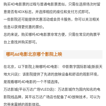
购买4D电影票的过程与普通电影票类似，只需在选择场次时留
意是否有4DX标志，并选择相应的座位和支付方式即可。
一些影院还可能提供优惠活动或会员卡服务，你可以关注相关
信息以获得更优惠的票价。
总的来说，购买哪吒4D电影票非常方便，只需在常见的购票平
台上查找并购买即可。
哪吒4d电影北京哪个影院上映
在北京，以下影院上映哪吒4D电影： 中影数字国际影城(新辰天
地大兴店)：该影院提供了先进的放映设备和舒适的观影环境，
是观看哪吒4D电影的一个不错选择。
万达影城(平谷万达广场VLED店)：万达影城作为国内知名的电
影院线品牌，其平谷万达广场店也配备了4D放映技术，可以为
您带来震撼的观影体验。