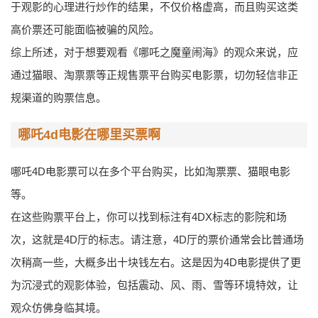
于观影的心理进行炒作的结果，不仅价格虚高，而且购买这类
高价票还可能面临被骗的风险。
综上所述，对于想要观看《哪吒之魔童闹海》的观众来说，应
通过猫眼、淘票票等正规售票平台购买电影票，切勿轻信非正
规渠道的购票信息。
哪吒4d电影在哪里买票啊
哪吒4D电影票可以在多个平台购买，比如淘票票、猫眼电影
等。
在这些购票平台上，你可以找到标注有4DX标志的影院和场
次，这就是4D厅的标志。请注意，4D厅的票价通常会比普通场
次稍高一些，大概多出十块钱左右。这是因为4D电影提供了更
为沉浸式的观影体验，包括震动、风、雨、雪等环境特效，让
观众仿佛身临其境。