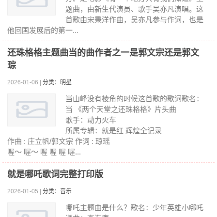
题曲，由新生代演员、歌手吴亦凡演唱。这
首歌由宋秉洋作曲，吴亦凡参与作词，也是
他回国发展后的第一...
还珠格格主题曲当的曲作者之一是郭文宗还是郭文
琮
2026-01-06 |
分类：明星
当山峰没有棱角的时候这首歌的歌词歌名：
当 《两个天堂之还珠格格》片头曲
歌手：动力火车
所属专辑：就是红 辉煌全记录
作曲 : 庄立帆/郭文宗 作词 : 琼瑶
喔～ 喔～ 喔 喔 喔 喔...
就是哪吒歌词完整打印版
2026-01-05 |
分类：音乐
哪吒主题曲是什么？歌名：少年英雄小哪吒