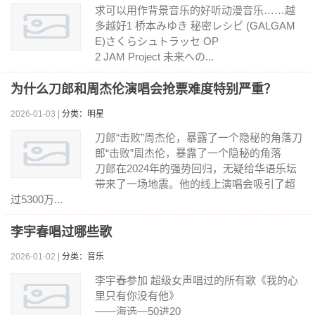
求可以用作背景音乐的好听动漫音乐……越
多越好1 桥本みゆき 秘密レシピ (GALGAM
E)さくらシュトラッセ OP
2 JAM Project 未来への...
为什么刀郎和周杰伦演唱会抢票难度特别严重？
2026-01-03 |
分类：明星
刀郎“击败”周杰伦，暴露了一个隐秘的角落刀
郎“击败”周杰伦，暴露了一个隐秘的角落
刀郎在2024年的强势回归，无疑给华语乐坛
带来了一场地震。他的线上演唱会吸引了超
过5300万...
李宇春唱过哪些歌
2026-01-02 |
分类：音乐
李宇春参加 超级女声唱过的所有歌《我的心
里只有你没有他》
——海选—50进20