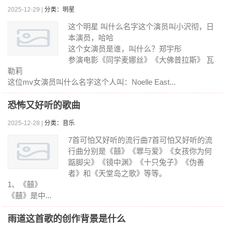
2025-12-29 |
分类：明星
这个明星 叫什么名字这个演员叫小沢彻，日
本演员，哈哈
这个女演员是谁，叫什么？郑宇彤
参演电影《同学麦娜丝》《大佛普拉斯》 瓦
勒莉
这位mv女演员叫什么名字这个人叫：Noelle East...
恐怖又好听的歌曲
2025-12-28 |
分类：音乐
7首可怕又好听的流行曲7首可怕又好听的流
行曲分别是《囍》《罪与爱》《女孩你为何
踮脚尖》《镜中渊》《十只兔子》《伪善
者》和《天堂岛之歌》等等。
1、《囍》
《囍》是中...
雨道这首歌的创作背景是什么