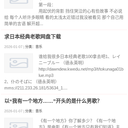
第一段：
用起伏的背影 挡住哭泣的心有些故事 不必说
给 每个人听许多眼睛 看的太浅太近错过我没被看见 那个自己用
简单的言语 解开超...
求日本经典老歌网盘下载
2026-01-07 |
分类：音乐
谁给我很多日本经典老歌100拿去吧1、レイ
ニーブルー （德永英明）
http://dawndew.kwedu.net/mp3/t/tokunaga01b
lue.mp3
2、仆のそばに （德永英明）
mms://211.233.26.181/53634_1....
以“我有一个地方……”开头的是什么男歌？
2026-01-07 |
分类：音乐
《有一个地方》你了解多少？《有一个地
方》是电影《有一个地方只有我们知道》主