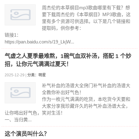
周杰伦的本草纲目mp3歌曲哪里有下载？想
要下载周杰伦的《本草纲目》MP3歌曲，这
里有多个资源可供选择。以下是几个链接和
提取码，供你参考：
链接1：
https://pan.baidu.com/s/19_LkjW...
气虚之人夏季最难熬，1碗气血双补汤，搭配 1 个妙
招，让你元气满满过夏天！
2025-12-29 |
分类：明星
补气补血的汤谱大全窍门补气补血的汤谱大
全教你补出好气色！
作为一枚元气满满的吃货，本吃货今天要和
大家分享我珍藏许久的补气补血汤谱大全，
让你喝出好气色，笑对生活！
一、当归黄...
这个演员叫什么？