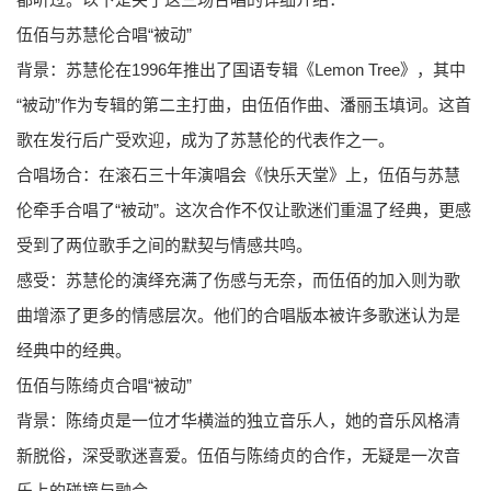
伍佰与苏慧伦合唱“被动”
背景：苏慧伦在1996年推出了国语专辑《Lemon Tree》，其中
“被动”作为专辑的第二主打曲，由伍佰作曲、潘丽玉填词。这首
歌在发行后广受欢迎，成为了苏慧伦的代表作之一。
合唱场合：在滚石三十年演唱会《快乐天堂》上，伍佰与苏慧
伦牵手合唱了“被动”。这次合作不仅让歌迷们重温了经典，更感
受到了两位歌手之间的默契与情感共鸣。
感受：苏慧伦的演绎充满了伤感与无奈，而伍佰的加入则为歌
曲增添了更多的情感层次。他们的合唱版本被许多歌迷认为是
经典中的经典。
伍佰与陈绮贞合唱“被动”
背景：陈绮贞是一位才华横溢的独立音乐人，她的音乐风格清
新脱俗，深受歌迷喜爱。伍佰与陈绮贞的合作，无疑是一次音
乐上的碰撞与融合。