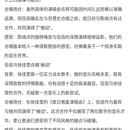
合唱场合：虽然具体的演唱会名称可能因时间久远而难以准确
追溯，但伍佰确实在与苏慧伦合唱之前，就已经与陈绮贞有过
合作，共同演绎了“被动”。
感受：陈绮贞的独特嗓音与伍佰的深情演绎相得益彰，他们的
合唱版本给人一种清新脱俗的感觉，仿佛置身于一个纯净无瑕
的音乐世界。
伍佰与徐佳莹合唱“被动”
背景：徐佳莹是一位实力派女歌手，她的音乐风格多变，既有
深情款款的抒情歌曲，也有动感十足的摇滚曲目。伍佰与徐佳
莹的合作，无疑是一次音乐上的新尝试。
合唱场合：在徐佳莹的《是日救星演唱会》上，伍佰作为嘉宾
与她共同演绎了“被动”。这次合作不仅展现了两位歌手的音乐才
华，更让歌迷们感受到了不同风格的融合与碰撞。
感受：徐佳莹的嗓音富有感染力，伍佰的吉他演奏和和声则为