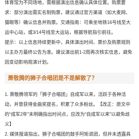
体育馆为不同场地，需根据演出信息确认具体位置。购票要
求：部分演出需实名制购票，建议通过官方渠道（如大麦网、
猫眼等）确认信息并购票。交通指南：可乘坐地铁16号线至大
运中心站，或3/14号线至大运站，根据导航指引前往。
提示：以上信息持续更新中，具体演出时间、票价及购票规则
以主办方最终公告为准。建议演出前1-2周再次核实信息，避免
因变动影响观演计划。
萧敬腾的狮子合唱团是不是解散了？
1. 萧敬腾领军的「狮子合唱团」自成军以来，活跃于各种活
动，并曾获得金曲奖提名，积累了众多粉丝。【改正：原文中
的“成军2年”未明确指出时间点，应改为“自成军以来”以避免歧
义】
2. 媒体报道指出，狮子合唱团的鼓手阿矩退团，但并未透露具