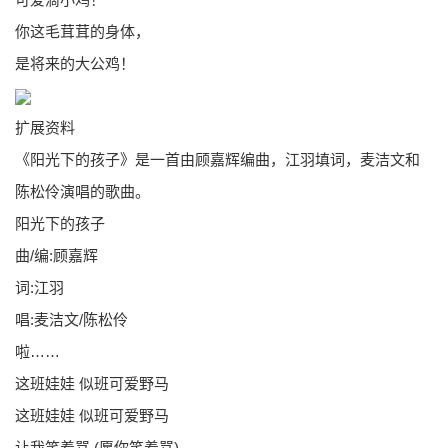
你这毛茸茸的身体，
是将来的大公鸡！
扩展资料
《阳光下的孩子》是一首由顾嘉辉编曲，江羽填词，麦洁文和
陈松伶演唱的歌曲。
阳光下的孩子
曲/编:顾嘉辉
词:江羽
唱:麦洁文/陈松伶
啦……
这班娃娃 似班可爱野马
这班娃娃 似班可爱野马
让我笑着骂 (愿你笑着骂)