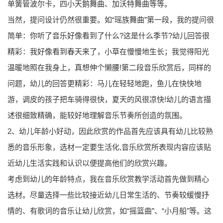
单簧管波尔卡，四小天鹅舞曲、加沃特舞曲等等。
当然，提问设计仍然很重要。如“瑶族舞曲”第一段，我的提问很
简单：你听了音乐好像看到了什么?这是什么季节?幼儿回答很
精彩：我好像看到春天来了，小草在慢慢地生长；我觉得阳光
温暖地照在我身上，真想伸个懒腰!第二段音乐欣赏后，同样的
问题，幼儿的回答更精彩：马儿在轻轻地跑，鱼儿在快快地
游，调皮的孩子把车骑得很快，夏天的风很凉快!幼儿的语言描
述很细致精确，能较好地理解音乐节奏所创造的氛围。
2、幼儿年龄小好动，因此欣赏的作品首先应该具有幼儿比较熟
悉的音乐形象，选材一定要生活化,音乐欣赏所表现内容应该贴
近幼儿生活实践和认识以便提高他们的欣赏兴趣。
考虑到幼儿的年龄特点，我在音乐欣赏教学活动首先做到精心
选材。尽量选择一些比较接近幼儿日常生活的、节奏较缓慢抒
情的、有歌词的音乐让幼儿欣赏，如“摇篮曲”、“小月船”等。这