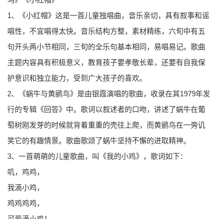
1、《小红帽》这是一首儿童独唱曲，音乐亲切，具有叙事和谣
唱性，不宜唱得太快。音乐结构方整，素材精练，六旬中有五
句开头两小节相同，三旬的全乐句基本相同，易唱易记。歌曲
主题内容具有积极意义，教育孩子要孝敬长辈，还要有自我保
护意识和独立能力，受到广大孩子的喜欢。
2、《蜗牛与黄鹂鸟》是由银霞演唱的歌曲，收录在其1979年发
行的专辑《回答》中。歌词以叙述者的口吻，讲述了蜗牛在葡
萄树刚发芽的时候就背着重重的壳往上爬，而黄鹂鸟在一旁讥
笑它的有趣情景。歌曲歌颂了蜗牛坚持不懈的进取精神。
3、一首萌萌的儿童歌曲，叫《我的小鸡》，歌词如下：
叽，鸡鸡，
我滴小鸡，
鸡鸡鸡鸡，
可爱滴小鸡！