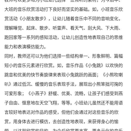
大班的音乐欣赏活动打下良好而坚实的基础。如，小班音乐欣
赏活动《小朋友散步》，让幼儿随着音乐中不同的音响变化，
理解睡觉、起床、散步、听雷声、看天气、刮大风、下大雨、
跑回家等一系列的感知活动，让幼儿创造性地表现自己的思维
能力和表演模仿能力。
同时，教师还可以为他们选择一些结构单一、形象鲜明、篇幅
短小的音乐元素进行欣赏。如，音乐作品《小兔跳》以欢快的
跳音和优美的快节奏旋律来表现小兔跳跃的画面；《小熊吹喇
叭》通过低沉、缓慢的音乐表现手法，展现出小熊笨拙可掬的
可爱形象；《小燕子》舒缓、优美、流畅，让孩子们感受到燕
子自由、惬意地在天空飞翔，等等。小班幼儿虽然还不能用语
言较好地表达对作品的感受，但他们会通过对这些音乐的欣
赏，用身体去进行模仿，去创造性地表现，来获得身心的愉
悦，以达到欣赏的目的，为今后欣赏更丰富、更多元化的音乐