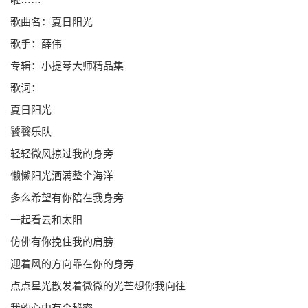
歌曲名：夏日阳光
歌手：薛伟
专辑：小提琴大师精品集
歌词：
夏日阳光
饕餮乐队
轻轻微风掠过我的身旁
懒懒阳光洒满整个海洋
多么希望有你陪在我身旁
一起看云和太阳
仿佛有你挽住我的肩膀
迎着风的方向靠在你的身旁
点点星光散发着微微的光芒想你我向往
我的心中有个秘密