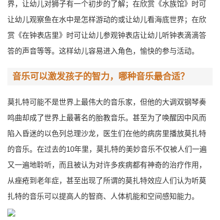
界，让幼儿对狮子有一个初步的了解；在欣赏《水族馆》时可
让幼儿观察鱼在水中是怎样游动的或让幼儿看海底世界；在欣
赏《在钟表店里》时可让幼儿参观钟表店让幼儿听钟表滴滴答
答的声音等等。这样幼儿容易进入角色，愉快的参与活动。
音乐可以激发孩子的智力，哪种音乐最合适？
莫扎特可能不是世界上最伟大的音乐家，但他的大调双钢琴奏
鸣曲却成了世界上最著名的胎教音乐。甚至为了唤醒因中风而
陷入昏迷的以色列总理沙龙，医生们在他的病房里播放莫扎特
的音乐。在过去的10年里，莫扎特的美妙音乐不仅被人们一遍
又一遍地聆听，而且被认为对许多疾病都有神奇的治疗作用，
从痤疮到老年症，甚至出现了所谓的莫扎特效应人们认为听莫
扎特的音乐可以提高人的智商、人体机能和空间感知能力。