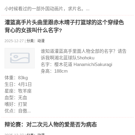
小时候看过的一部外国动画片，求片名。...
灌篮高手片头曲里跟赤木晴子打篮球的这个穿绿色
背心的女孩叫什么名字?
2025-12-27 |
分类：动漫
谁知道灌蓝高手里面人物全部的名字？请告
诉我啊湘北蓝球队Shohoku
名字：樱木花道 HanamichiSakuragi
身高：188cm
体重：83kg
生日：4月1日
星座：牧羊座
血型：无血
嗜好：打架
优点：自傲...
辩论赛：对二次元人物的爱是否为病态