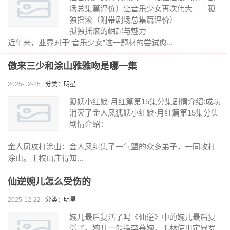
场总集篇评价）让音乐少女再次伟大——孤
独摇滚（附带剧场总集篇评价）
孤独摇滚的崛起与魅力
近年来，业界对于“音乐少女”这一题材的尝试愈...
傲来三少和涂山雅雅吻是哪一集
2025-12-25 |
分类：明星
狐妖小红娘·月红篇第15集分集剧情介绍:成功
消灭了金人凤狐妖小红娘·月红篇第15集分集
剧情介绍：
金人凤攻打涂山：金人凤纠集了一气盟的众多弟子，一同攻打
涂山。王权山庄得知...
仙逆婉儿怎么受伤的
2025-12-22 |
分类：明星
婉儿最后复活了吗《仙逆》中的婉儿最后复
活了。婉儿一般指李慕婉，王林使用定界罗