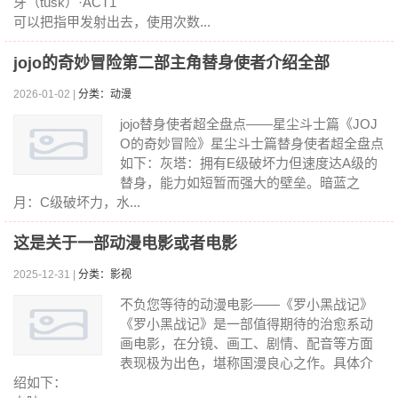
牙（tusk）·ACT1
可以把指甲发射出去，使用次数...
jojo的奇妙冒险第二部主角替身使者介绍全部
2026-01-02 |
分类：动漫
jojo替身使者超全盘点——星尘斗士篇《JOJ
O的奇妙冒险》星尘斗士篇替身使者超全盘点
如下：灰塔：拥有E级破坏力但速度达A级的
替身，能力如短暂而强大的壁垒。暗蓝之
月：C级破坏力，水...
这是关于一部动漫电影或者电影
2025-12-31 |
分类：影视
不负您等待的动漫电影——《罗小黑战记》
《罗小黑战记》是一部值得期待的治愈系动
画电影，在分镜、画工、剧情、配音等方面
表现极为出色，堪称国漫良心之作。具体介
绍如下：