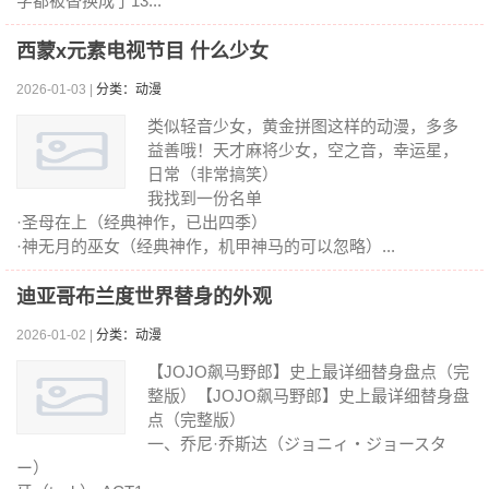
字都被替换成了13...
西蒙x元素电视节目 什么少女
2026-01-03 |
分类：动漫
类似轻音少女，黄金拼图这样的动漫，多多
益善哦！天才麻将少女，空之音，幸运星，
日常（非常搞笑）
我找到一份名单
·圣母在上（经典神作，已出四季）
·神无月的巫女（经典神作，机甲神马的可以忽略）...
迪亚哥布兰度世界替身的外观
2026-01-02 |
分类：动漫
【JOJO飙马野郎】史上最详细替身盘点（完
整版）【JOJO飙马野郎】史上最详细替身盘
点（完整版）
一、乔尼·乔斯达（ジョニィ・ジョースタ
ー）