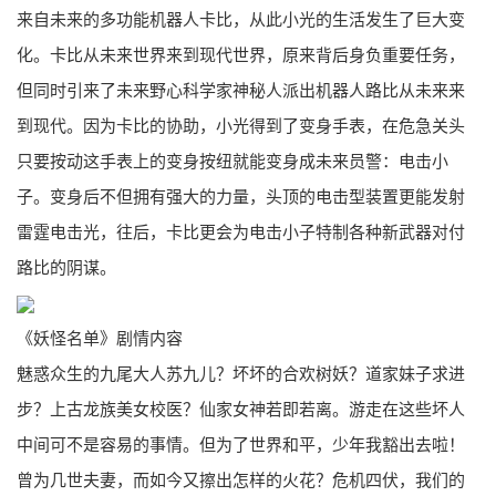
来自未来的多功能机器人卡比，从此小光的生活发生了巨大变
化。卡比从未来世界来到现代世界，原来背后身负重要任务，
但同时引来了未来野心科学家神秘人派出机器人路比从未来来
到现代。因为卡比的协助，小光得到了变身手表，在危急关头
只要按动这手表上的变身按纽就能变身成未来员警：电击小
子。变身后不但拥有强大的力量，头顶的电击型装置更能发射
雷霆电击光，往后，卡比更会为电击小子特制各种新武器对付
路比的阴谋。
《妖怪名单》剧情内容
魅惑众生的九尾大人苏九儿？坏坏的合欢树妖？道家妹子求进
步？上古龙族美女校医？仙家女神若即若离。游走在这些坏人
中间可不是容易的事情。但为了世界和平，少年我豁出去啦！
曾为几世夫妻，而如今又擦出怎样的火花？危机四伏，我们的