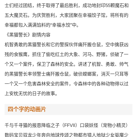
士们经过团结，终于取得了最后胜利，成功地封印55颗魔石和
五大魔灵石。为庆贺胜利，大家团聚在幸福饺子馆，将所有的
幸福都包入满满馅料的“幸福水饺”中。
《黑猫警长》剧情内容
机智勇敢的黑猫警长和它的警探伙伴痛歼搬仓鼠，空中擒获凶
残的食猴鹰，抓住了偷吃红土的大象、河马、野猪，侦破了一
个又一个案件，保卫了森林的安全。讲述了机智、勇敢、帅气
的黑猫警长率领警士痛歼搬仓鼠，破侦螳螂案，消灭一只耳等
一个又一个危害森林安全的案件，令森林中的各种动物得以过
上安枕无忧的日子的故事。
四个字的动画片
千与千寻猫的报恩降临之子（FFVII）口袋妖怪（宠物小精灵）
数码宝贝驭龙少年奔向地球传颂之物都市猎人地狱少女驱魔少