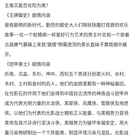
主角又能否化险为夷？
《王牌御史》剧情内容
昼夜颠倒的新时代，勤劳的御史大人们降妖除魔打怪兽的欢乐
故事~~在一个蛇精病一样爱好行为艺术的男主叶言和一个穿着
古装脾气暴躁上来就"跳楼"倒霉透顶的黑长直妹子黄晓烟中展
开。
《铠甲勇士》剧情内容
炘南、北淼、东杉、坤中、西钊五个男孩分别是火村、水村、
木村、土村和金村的后人，他们的血统里都有一种神秘基因，
在光影石的作用下他们会得到中国自古流传的神奇战斗铠甲并
成为代表光明力量的炎龙侠、黑犀侠、风鹰侠、雪獒侠及地虎
侠。以他们为代表的光影战士拥有正义能量，与黑暗势力首领
黑帝及其爪牙进行坚决斗争。黑暗势力为破坏幸福安定，用大
量污染物研制出一个个异能兽，制造环境污染与混乱，光影战