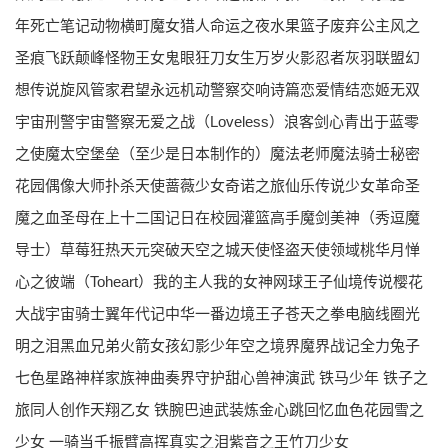
年死亡笔记动物横町魔女猎人命运之夜水果篮子废弃公主风之
圣痕飞跃颠峰怪物王女鬼眼狂刀女生万岁火影忍者灰羽联盟幻
想传说旋风管家君望永远机动警察交响诗篇恋爱情结恋姬无双
宇宙刑警宇宙警察无爱之战（Loveless）浪客剑心青出于蓝零
之使魔太空堡垒（至少是日本制作的）魔法老师魔法骑士秘密
花园偶像大师扑杀天使蔷薇少女奇诺之旅仙乐传说少女革命圣
魔之血圣母在上十二国记日在校园灌篮高手魔剑美神（秀逗魔
导士）草莓狂热天元突破天空之城天使怪盗天使领域桃华月惮
心之彼端（Toheart）我的主人我的女神网球王子仙境传说樱花
大战宇宙骑士翼年代记中华一番边境王子苍天之拳电脑线圈光
明之泪黑血兄弟火箭女孩幻影少年空之境界魔界战记全力兔子
七色星路神样家族神曲奏界守护甜心兽神演武 铁马少年 铁子之
旅同人创作天翔乙女 铁腕巴迪武装炼金心跳回忆血色花园雪之
少女 一骑当千振臂高挥真实之泪紫音之王竹刀少女