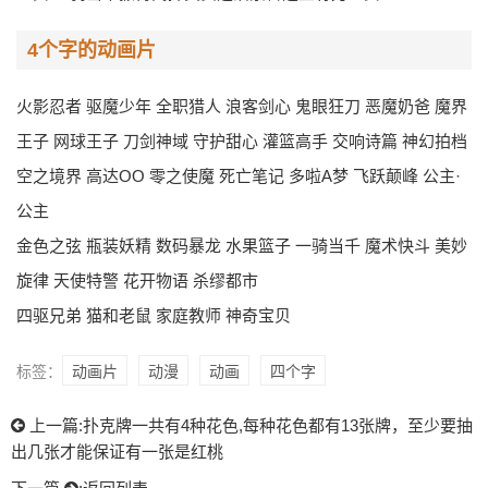
4个字的动画片
火影忍者 驱魔少年 全职猎人 浪客剑心 鬼眼狂刀 恶魔奶爸 魔界
王子 网球王子 刀剑神域 守护甜心 灌篮高手 交响诗篇 神幻拍档
空之境界 高达OO 零之使魔 死亡笔记 多啦A梦 飞跃颠峰 公主·
公主
金色之弦 瓶装妖精 数码暴龙 水果篮子 一骑当千 魔术快斗 美妙
旋律 天使特警 花开物语 杀缪都市
四驱兄弟 猫和老鼠 家庭教师 神奇宝贝
标签：
动画片
动漫
动画
四个字
上一篇:
扑克牌一共有4种花色,每种花色都有13张牌，至少要抽
出几张才能保证有一张是红桃