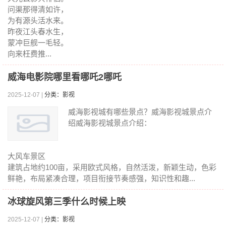
问渠那得清如许，
为有源头活水来。
昨夜江头春水生，
蒙冲巨舰一毛轻。
向来枉费推...
威海电影院哪里看哪吒2哪吒
2025-12-07 |
分类：影视
威海影视城有哪些景点？威海影视城景点介
绍威海影视城景点介绍：
大风车景区
建筑占地约100亩，采用欧式风格，自然活泼，新颖生动，色彩
鲜艳，布局紧凑合理，项目衔接节奏感强，知识性和趣...
冰球旋风第三季什么时候上映
2025-12-07 |
分类：影视