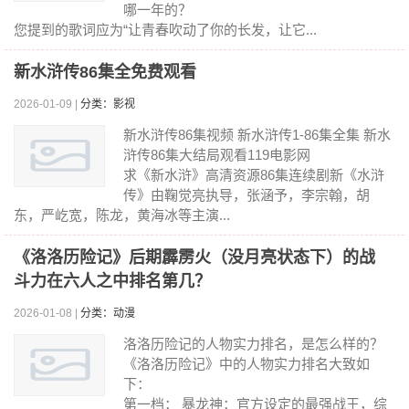
哪一年的？
您提到的歌词应为“让青春吹动了你的长发，让它...
新水浒传86集全免费观看
2026-01-09 |
分类：影视
新水浒传86集视频 新水浒传1-86集全集 新水
浒传86集大结局观看119电影网
求《新水浒》高清资源86集连续剧新《水浒
传》由鞠觉亮执导，张涵予，李宗翰，胡
东，严屹宽，陈龙，黄海冰等主演...
《洛洛历险记》后期霹雳火（没月亮状态下）的战
斗力在六人之中排名第几？
2026-01-08 |
分类：动漫
洛洛历险记的人物实力排名，是怎么样的？
《洛洛历险记》中的人物实力排名大致如
下：
第一档： 暴龙神：官方设定的最强战王，综