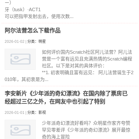
ー）
牙（tusk）·ACT1
可以把指甲发射出去，使用次数...
阿尔法营怎么下载作品
2026-01-02 |
分类：明星
如何评价国内Scratch社区阿儿法营？阿儿法
营是一个富有远见且充满热情的Scratch编程
社区。以下是对其的具体评价：
**1. 初衷明确且富有远见： 阿儿法营诞生于2
010年，其初衷是为...
李安新片《少年派的奇幻漂流》在国内除了票房已
经超过三亿之外，在网友中也引起了特别
2026-01-01 |
分类：影视
少年派奇幻漂流好看吗？众明星作家齐夸赞
罕见零差评《少年派的奇幻漂流》展开最惊
奇的海上冒险