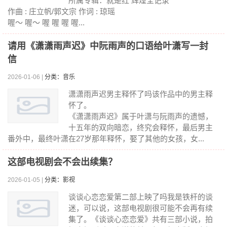
所属专辑：就是红 辉煌全记录
作曲 : 庄立帆/郭文宗 作词 : 琼瑶
喔～ 喔～ 喔 喔 喔 喔...
请用《潇潇雨声迟》中阮雨声的口语给叶潇写一封
信
2026-01-06 |
分类：音乐
潇潇雨声迟男主释怀了吗该作品中的男主释
怀了。
《潇潇雨声迟》属于叶潇与阮雨声的遗憾，
十五年的双向暗恋，终究会释怀，最后男主
番外中，最终叶潇在27岁那年释怀，娶了其他的女孩，女...
这部电视剧会不会出续集？
2026-01-05 |
分类：影视
谈谈心恋恋爱第二部上映了吗我是铁杆的谈
迷，可以说，这部电视剧很可能不会再有续
集了。《谈谈心恋恋爱》共有三部小说，拍