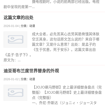
摄电视剧时，小说的前两部已经出版。电视
剧中呈现的是第一...
这篇文章的出处
2026-01-04 |
分类：动漫
成大业者，必先苦其心志劳其筋骨饿其体肤
空乏其身，这句话原文怎么说的？来自于哪
篇文章？又是什么意思？出处：是孟子的
《生于忧患，死于安乐》。这篇文章出自
《孟子·告子下》。
原文为：...
迪亚哥布兰度世界替身的外观
2026-01-02 |
分类：动漫
【JOJO飙马野郎】史上最详细替身盘点（完
整版）【JOJO飙马野郎】史上最详细替身盘
点（完整版）
一、乔尼·乔斯达（ジョニィ・ジョースタ