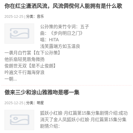
你在红尘潇洒风流，风流倜傥何人能拥有是什么歌
2025-12-25 |
分类：音乐
公孙策的束竹令词：五子
曲：《步向明日之门》
唱：HITA
浅笑露端方如玉温良
一袭月白竹裳【在下公孙策】
他折扇轻晃唇角微扬
俊朗世无双【是不止俊朗】
吟遍文千行瀚海穿浪
一朝...
傲来三少和涂山雅雅吻是哪一集
2025-12-25 |
分类：明星
狐妖小红娘·月红篇第15集分集剧情介绍:成功
消灭了金人凤狐妖小红娘·月红篇第15集分集
剧情介绍：