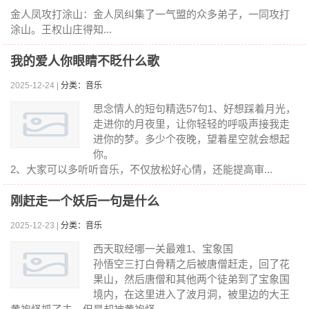
金人凤攻打涂山：金人凤纠集了一气盟的众多弟子，一同攻打
涂山。王权山庄得知...
我的爱人你眼睛不眨什么歌
2025-12-24 |
分类：音乐
思念情人的短句精选57句1、好想踩着月光，
走进你的月夜里，让你轻轻的呼吸声接我走
进你的梦。多少个夜晚，望着星空就会想起
你。
2、大家可以多听听音乐，不仅放松好心情，还能提高审...
刚赶走一个妖后一句是什么
2025-12-23 |
分类：音乐
西天取经哪一关最难1、宝象国
孙悟空三打白骨精之后被唐僧赶走，回了花
果山，然后唐僧和其他两个徒弟到了宝象国
境内，在这里进入了波月洞，被里边的大王