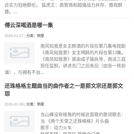
合实力冠绝群伦。 猛虎王：高智商和超强战力并存，傲视群
雄。...
傅云深喝酒是哪一集
2026-01-07 |
分类：明星
南风知我意女主醉酒的片段在第几集电视剧
《南风知我意》女主喝醉的片段在第13集。
《南风知我意》是由成子瑜执导，南派三叔
担任监制，讲述名门之后朱旧（由张一阵扮
演），与拥有不治...
还珠格格主题曲当的曲作者之一是郭文宗还是郭文
琮
2026-01-06 |
分类：明星
当山峰没有棱角的时候这首歌的歌词歌名：
当 《两个天堂之还珠格格》片头曲
歌手：动力火车