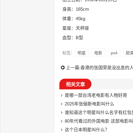
身高：165cm
体重：45kg
星座：天秤座
血型：B型
标签：
明星
电影
ps4
欧
上一篇:
香港的张国荣是没出息的
相关文章
是哪一部台湾老电影有人物好哥
2025年张俪新电影叫什么
谁知道这个明星叫什么名字有红包
80年代看过的外国电影 这部电影叫
这个日本明星叫什么？