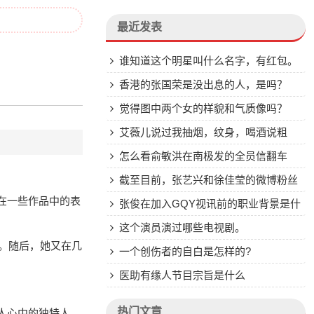
最近发表
谁知道这个明星叫什么名字，有红包。
香港的张国荣是没出息的人，是吗？
觉得图中两个女的样貌和气质像吗？
艾薇儿说过我抽烟，纹身，喝酒说粗
口，但我知道自己是好姑娘。这话成立
怎么看俞敏洪在南极发的全员信翻车
吗？我在美国，很多多人纹身
截至目前，张艺兴和徐佳莹的微博粉丝
她在一些作品中的表
各有多少万？
张俊在加入GQY视讯前的职业背景是什
么？
这个演员演过哪些电视剧。
心。随后，她又在几
一个创伤者的自白是怎样的?
医助有缘人节目宗旨是什么
热门文章
多人心中的独特人