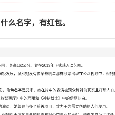
叫什么名字，有红包。
日出生于英国，身高162公分。她在2013年正式踏入演艺圈。
视行业积极发展，虽然她没有像某些明星那样频繁出现在公众视野中，但
第一部电影，角色名字是艾米，她在片中的表演被观众称赞为真实且打动人
伦敦警察厅》中的玛丽和《神秘博士》中的伊丽莎白。
公益的演员。她曾参与多个慈善项目，致力于为需要帮助的人们发声。
为人知，但她对于演艺事业的热爱和对公益事业的贡献，使得她成为了许