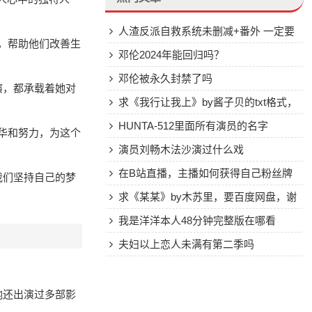
人渣反派自救系统未删减+番外 一定要
声，帮助他们改善生
全的~~~~百度云
邓伦2024年能回归吗？
邓伦被永久封禁了吗
演，都承载着她对
求《我行让我上》by酱子贝的txt格式，
最好百度网盘下载
HUNTA-512里面所有演员的名字
才华和努力，为这个
演员刘畅木法沙演过什么戏
在B站直播，主播如何获得自己粉丝牌
我们坚持自己的梦
子？
求《某某》by木苏里，要百度网盘，谢
谢大神！
我是洋洋本人48分钟完整版在哪看
夫妇以上恋人未满有第二季吗
。
她还出演过多部影