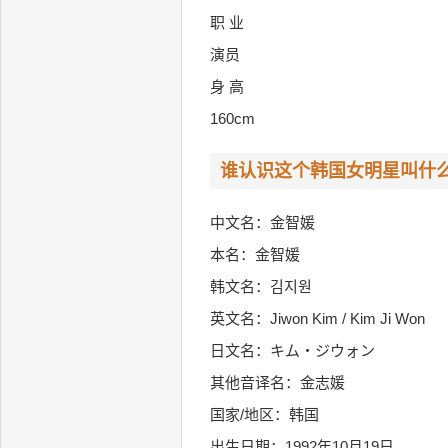
职 业
演员
身 高
160cm
谁认识这个韩国女明星叫什
中文名：金智媛
本名：金智媛
韩文名：김지원
英文名：Jiwon Kim / Kim Ji Won
日文名：キム・ジウォン
其他音译名：金志媛
国家/地区：韩国
出生日期：1992年10月19日