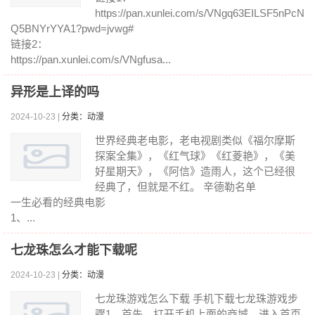
https://pan.xunlei.com/s/VNgq63EILSF5nPcN
Q5BNYrYYA1?pwd=jvwg#
链接2：
https://pan.xunlei.com/s/VNgfusa...
异形是上译的吗
2024-10-23 |
分类：动漫
世界经典老电影，老电视剧类似《福尔摩斯
探案全集》，《红气球》《红菱艳》，《美
好星期天》，《阿信》造雨人，这个已经很
经典了，但就是不红。 辛德勒名单
一生必看的经典电影
1、...
七龙珠怎么才能下载呢
2024-10-23 |
分类：动漫
七龙珠游戏怎么下载 手机下载七龙珠游戏步
骤1、首先，打开手机上面的商城，进入首页