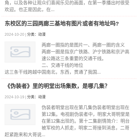
角，以及各种让观众们喜闻乐见的画面，在第一季播出时很受
欢迎。也正是因此，在...
东校区的三园两廊三基地有图片或者有地址吗?
2024-10-20 |
分类：动漫
两廊一圈指的是图片一、两廊一圈的含义
两廊一圈是指京广铁路、沪宁铁路和京沪高
速公路这三条重要的交通干线。
二、交通干线的地位
这三条干线跨越中国南北，东西，贯通了我国...
《伪装者》里的明堂出场集数，是哪几集？
2024-10-19 |
分类：动漫
伪装者明堂出现在第几集伪装者明堂出现在
第12集。电视剧伪装者中，明家大哥明堂是
在第12集出现的。第十二集剧情简介：明台
被军校的人抓走，明家二哥接到消息，二哥
赶紧跑来和大哥说...