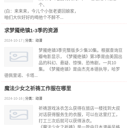
个、
(白：来来来，今儿个小张老婆回娘家，
咱们大伙好好的喝他个不醉不...
求梦魇绝镇1-3季的资源
2024-10-17 |
分类：动漫
梦魇绝镇3季完整版多少集10集。根据查询豆
瓣电影显示，《梦魇绝镇》第3季是由美国出
品的科幻、悬疑、惊悚、恐怖剧，一共10
集。《梦魇绝镇》是由杰克本德执导，哈罗
德佩里诺、卡塔...
魔法少女之祈祷工作服在哪里
2024-10-16 |
分类：动漫
祈祷游戏泳衣怎么获得在旅店一楼找到大叔
对话获得服务生的衣服，可以在这里打工，
打工三次后就可以获得泳衣。
《魔法少女之祈祷》是一款由日本漫画风格