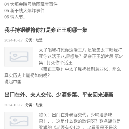
04 大都会暗号地图藏宝事件
05 新干线大爆炸事件
06 情人节...
我手持钢鞭将你打是雍正王朝哪一集
2024-10-17 |
分类：动漫
太子唱我打死你这活王八,是哪集太子唱我打
死你这活王八,是哪集？是雍正王朝片段 第54
集 | 打死你个活王
《雍正王朝》中太子胤礽被刻意弱化，那么
真实历史上胤礽如何呢？
说起中国...
出门在外、夫人交代、少酒多菜、平安回来漫画
2024-10-17 |
分类：动漫
歌词：出门在外老婆交代，少喝酒多吃
菜！、、这是什么歌的歌词呀？歌名貌似是
梁辉的《老婆有交代》，LZ看看是不是这