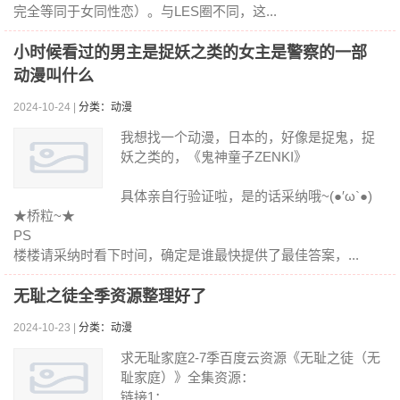
完全等同于女同性恋）。与LES圈不同，这...
小时候看过的男主是捉妖之类的女主是警察的一部
动漫叫什么
2024-10-24 |
分类：动漫
我想找一个动漫，日本的，好像是捉鬼，捉
妖之类的，《鬼神童子ZENKI》
具体亲自行验证啦，是的话采纳哦~(●′ω`●)
★桥粒~★
PS
楼楼请采纳时看下时间，确定是谁最快提供了最佳答案，...
无耻之徒全季资源整理好了
2024-10-23 |
分类：动漫
求无耻家庭2-7季百度云资源《无耻之徒（无
耻家庭）》全集资源：
链接1：