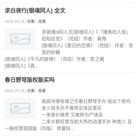
求白夜行(银魂同人) 全文
2024-10-19 |
分类：动漫
求银魂bl同人文[银魂同人]《「攘夷四人组」
后知后觉》（完结）作者：离殇
[银魂同人]《夏日的恋情》（完结） 作者：苦
苦的砂糖
[银魂同人]《平凡的旋律》（完结）作者：影之魇
[银魂同人]《真...
春日野穹版权能买吗
2024-10-19 |
分类：动漫
南昌市哪有缘之空春日野穹手办 就这个有吗
多少钱手办不推荐实体店里买
一来是价格贵 又被称为尸体店
二来大都经营当前大热的动漫手办 种类少 且
一般经营祖国版（仿版） 质量较...