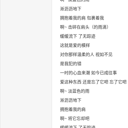
淅沥沥地下
拥抱着我的肩 包裹着我
啊~ 击碎在肩头（的雨滴）
缓缓流下 了无踪迹
这就是爱的模样
对你那样温柔的人 视如不见
是我犯的错
一时的心血来潮 如今已成往事
爱这种东西 还是忘了它吧 忘了它吧
啊~ 淡蓝色的雨
淅沥沥地下
拥抱着我的肩
啊~ 将它忘却吧
缓缓流下 了无踪迹