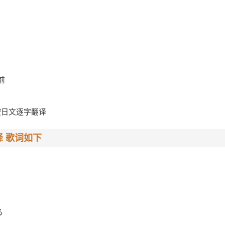
前
按日文逐字翻译
 歌词如下
る