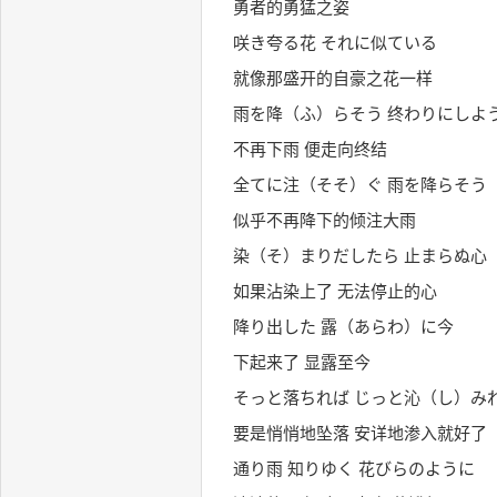
勇者的勇猛之姿
咲き夸る花 それに似ている
就像那盛开的自豪之花一样
雨を降（ふ）らそう 终わりにしよ
不再下雨 便走向终结
全てに注（そそ）ぐ 雨を降らそう
似乎不再降下的倾注大雨
染（そ）まりだしたら 止まらぬ心
如果沾染上了 无法停止的心
降り出した 露（あらわ）に今
下起来了 显露至今
そっと落ちれば じっと沁（し）み
要是悄悄地坠落 安详地渗入就好了
通り雨 知りゆく 花びらのように