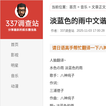
当前位置：
首页
>
音乐
> 文章正文
淡蓝色的雨中文
作者：337调查站
2025-11-03 17:00:28
首页
请日语高手帮忙翻译一下八神
影视
人脑翻译~
明星
水色の雨 淡蓝色的雨
歌手：八神纯子
音乐
作词：
动漫
三浦徳子
作曲：八神纯子
啊~ 淡蓝色的雨