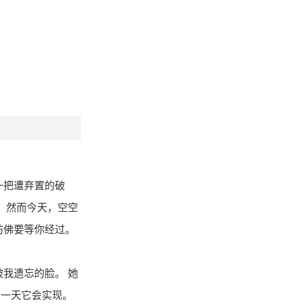
一把遭弃置的破
。 然而今天，空空
泣彷佛要等你经过。
被我遗忘的脸。 她
有一天它会实现。