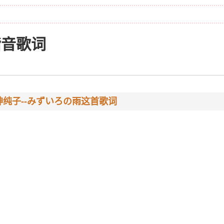
谐音歌词
纯子--みずいろの雨这首歌词