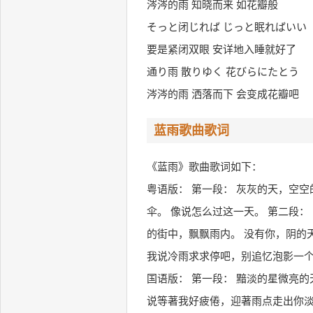
涔涔的雨 知晓而来 如花瓣般
そっと闭じれば じっと眠ればいい
要是紧闭双眼 安详地入睡就好了
通り雨 散りゆく 花びらにたとう
涔涔的雨 洒落而下 会变成花瓣吧
蓝雨歌曲歌词
《蓝雨》歌曲歌词如下：
粤语版： 第一段： 灰灰的天，空
伞。 像说怎么过这一天。 第二段
的街中，飘飘雨内。 没有你，阴的天
我说冷雨求求停吧，别追忆泡影一个
国语版： 第一段： 黯淡的星微亮
说等著我好疲倦，迎著雨点走出你淡