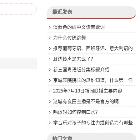
最近发表
淡蓝色的雨中文谐音歌词
为什么讨厌跳舞
推荐葡萄牙语、西班牙语、意大利语的
好听的歌，有哪些？
耳边铃声是怎么了？
新三国粤语版分集标题介绍
京城某院院长的瓜谁知道，什么第一任
第五任的
2025年7月13日新闻联播主要内容
这城有良田主播是不是官方的啊
唱歌时如何控制口水？
学音乐对孩子的专注力或创造力有哪些
具体帮助？
热门文章