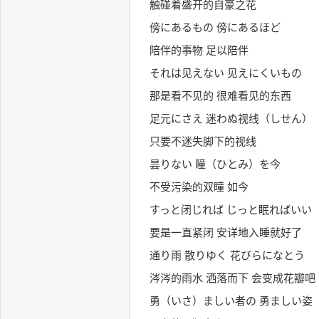
触碰着盛开的自豪之花
傍にあるもの 傍にあるほど
陪伴的事物 足以陪伴
それは见えない 见えにくいもの
那是看不见的 很难看见的东西
足元にさえ 迷わぬ视线（しせん）
只要不迷失脚下的视线
昙りない 瞳（ひとみ）を今
不受污染的双瞳 如今
すっと闭じれば じっと眠ればいい
要是一直紧闭 安详地入睡就好了
通り雨 散りゆく 花びらになとう
涔涔的雨水 洒落而下 会变成花瓣吧
勇（いさ）ましい者の 勇ましい姿