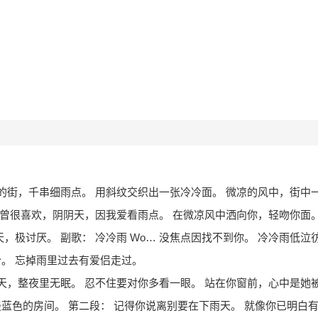
空的街，千串细雨点。 用斜纹交织出一张冷冷面。 微凉的风中，街中
： 曾很喜欢，阴阴天，因我爱看雨点。 在微凉风中洒向你，轻吻你面
，极讨厌。 副歌： 冷冷雨 Wo… 没焦点因找不到你。 冷冷雨低
。 忘掉雨里过去有爱侣走过。
的天，整夜里无眠。 忍不住要对你多看一眼。 站在你窗前，心中是她
蓝色的房间。 第二段： 记得你说离别要在下雨天。 就像你已明白