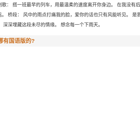
副歌： 搭一班最早的列车，用最温柔的速度离开你身边。 在我没有
远。 桥段： 风中的雨点打痛我的脸，爱你的话也只有风能听见。 是
脸，深深埋藏这段未尽的情缘。 想念每一个下雨天。
哪有国语版的?