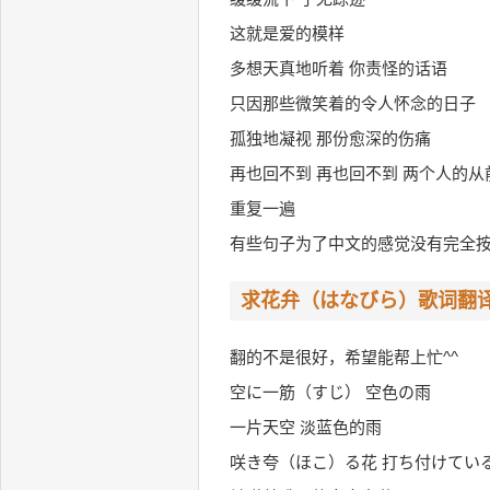
这就是爱的模样
多想天真地听着 你责怪的话语
只因那些微笑着的令人怀念的日子
孤独地凝视 那份愈深的伤痛
再也回不到 再也回不到 两个人的从
重复一遍
有些句子为了中文的感觉没有完全
求花弁（はなびら）歌词翻译
翻的不是很好，希望能帮上忙^^
空に一筋（すじ） 空色の雨
一片天空 淡蓝色的雨
咲き夸（ほこ）る花 打ち付けてい