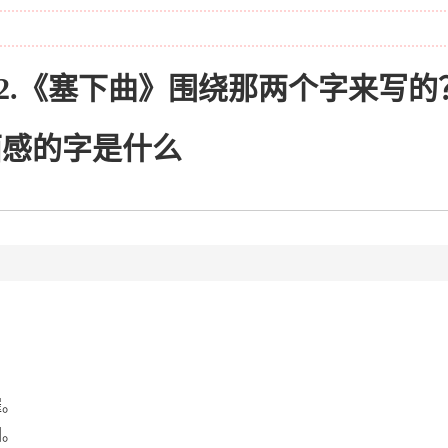
2.《塞下曲》围绕那两个字来写的？
面感的字是什么
催。
回。