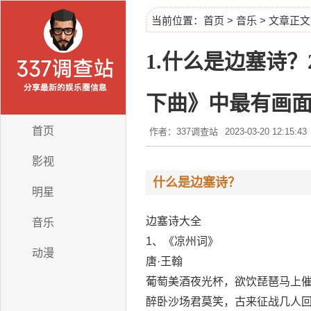
当前位置：
首页
>
音乐
> 文章正文
1.什么是边塞诗？
下曲》中最有画
首页
作者：337调查站
2023-03-20 12:15:43
影视
什么是边塞诗？
明星
边塞诗大全
音乐
1、《凉州词》
动漫
唐·王翰
葡萄美酒夜光杯，欲饮琵琶马上
醉卧沙场君莫笑，古来征战几人