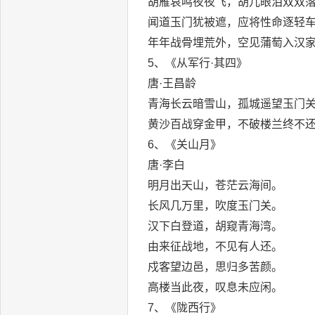
胡雁哀鸣夜夜飞，胡儿眼泪双双
闻道玉门犹被遮，应将性命逐轻
年年战骨埋荒外，空见蒲萄入汉
5、《从军行·其四》
唐·王昌龄
青海长云暗雪山，孤城遥望玉门
黄沙百战穿金甲，不破楼兰终不
6、《关山月》
唐·李白
明月出天山，苍茫云海间。
长风几万里，吹度玉门关。
汉下白登道，胡窥青海湾。
由来征战地，不见有人还。
戍客望边邑，思归多苦颜。
高楼当此夜，叹息未应闲。
7、《陇西行》