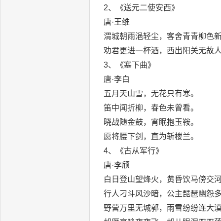
2、《送元二使安西》
唐·王维
渭城朝雨浥轻尘，客舍青青柳色
劝君更进一杯酒，西出阳关无故
3、《塞下曲》
唐·李白
五月天山雪，无花只有寒。
笛中闻折柳，春色未曾看。
晓战随金鼓，宵眠抱玉鞍。
愿将腰下剑，直为斩楼兰。
4、《古从军行》
唐·李颀
白日登山望烽火，黄昏饮马傍交
行人刁斗风沙暗，公主琵琶幽怨
野营万里无城郭，雨雪纷纷连大