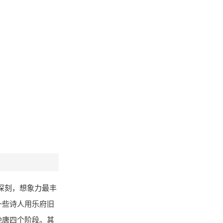
深刻，想象力最丰
一些诗人用乐府旧
晚唐四个阶段。其