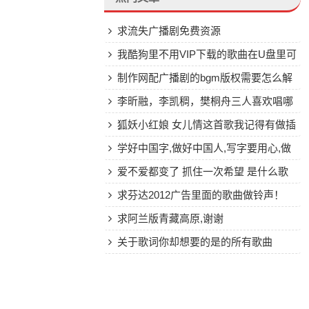
求流失广播剧免费资源
我酷狗里不用VIP下载的歌曲在U盘里可
以听，但是要VIP的下载了听不了是怎么
制作网配广播剧的bgm版权需要怎么解
回事
决？
李昕融，李凯稠，樊桐舟三人喜欢唱哪
一类歌曲，
狐妖小红娘 女儿情这首歌我记得有做插
曲谁唱的？
学好中国字,做好中国人,写字要用心,做
人要真诚是什么歌
爱不爱都变了 抓住一次希望 是什么歌
曲 求歌名
求芬达2012广告里面的歌曲做铃声！
求阿兰版青藏高原,谢谢
关于歌词你却想要的是的所有歌曲