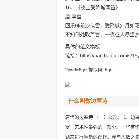
16、《夜上受降城闻笛》
唐·李益
回乐峰前沙似雪，受降城外月如
不知何处吹芦管，一夜征人尽望
具体的范文模板
链接：https://pan.baidu.com/s/15
?pwd=6qni 提取码: 6qni
什么叫做边塞诗
唐代的边塞诗 （一）概况： 1、
富，艺术性最强的一部分。一些有
题来进行翻新的创作。参与人数之