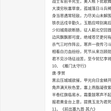
战士军前半死生，美人帐下犹歌
大漠穷秋塞草衰，孤城落日斗兵
身当恩遇常轻敌，力尽关山未解
铁衣远戍辛勤久，玉筋应啼别离
少妇城南欲断肠，征人蓟北空回
边风飘飘那可度，绝域苍茫更何
杀气三时作阵云，寒声一夜传刁
相看白刃血纷纷，死节从来岂顾
君不见沙场征战苦，至今犹忆李
10、《雁门太守行》
唐·李贺
黑云压城城欲摧，甲光向日金鳞
角声满天秋色里，塞上燕脂凝夜
半卷红旗临易水，霜重鼓寒声不
报君黄金台上意，提携玉龙为君
11、《前出塞九首·其六》