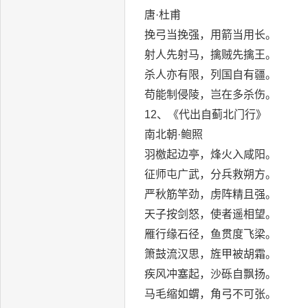
唐·杜甫
挽弓当挽强，用箭当用长。
射人先射马，擒贼先擒王。
杀人亦有限，列国自有疆。
苟能制侵陵，岂在多杀伤。
12、《代出自蓟北门行》
南北朝·鲍照
羽檄起边亭，烽火入咸阳。
征师屯广武，分兵救朔方。
严秋筋竿劲，虏阵精且强。
天子按剑怒，使者遥相望。
雁行缘石径，鱼贯度飞梁。
箫鼓流汉思，旌甲被胡霜。
疾风冲塞起，沙砾自飘扬。
马毛缩如蝟，角弓不可张。