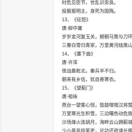
时危见臣节，世乱识忠良。
投躯报明主，身死为国殇。
13、《征怨》
唐·柳中庸
岁岁金河复玉关，朝朝马策与刀
三春白雪归青冢，万里黄河绕黑
14、《塞下曲》
唐·许浑
夜战桑乾北，秦兵半不归。
朝来有乡信，犹自寄寒衣。
15、《望蓟门》
唐·祖咏
燕台一望客心惊，笳鼓喧喧汉将
万里寒光生积雪，三边曙色动危
沙场烽火连胡月，海畔云山拥蓟
少小虽非投笔吏，论功还欲请长