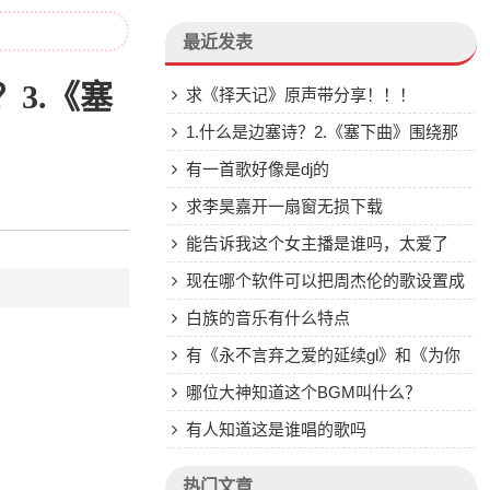
最近发表
3.《塞
求《择天记》原声带分享！！！
1.什么是边塞诗？2.《塞下曲》围绕那
两个字来写的？3.《塞下曲》中最有画面
有一首歌好像是dj的
感的字是什么
求李昊嘉开一扇窗无损下载
能告诉我这个女主播是谁吗，太爱了
现在哪个软件可以把周杰伦的歌设置成
铃声啊？试过了的来，采纳了给你50分
白族的音乐有什么特点
有《永不言弃之爱的延续gl》和《为你
歌唱GL》的资源吗？
哪位大神知道这个BGM叫什么？
有人知道这是谁唱的歌吗
热门文章