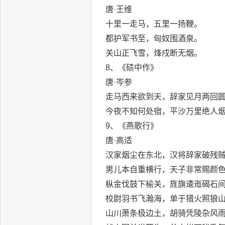
唐·王维
十里一走马，五里一扬鞭。
都护军书至，匈奴围酒泉。
关山正飞雪，烽戍断无烟。
8、《碛中作》
唐·岑参
走马西来欲到天，辞家见月两回
今夜不知何处宿，平沙万里绝人
9、《燕歌行》
唐·高适
汉家烟尘在东北，汉将辞家破残
男儿本自重横行，天子非常赐颜
枞金伐鼓下榆关，旌旗逶迤碣石
校尉羽书飞瀚海，单于猎火照狼
山川萧条极边土，胡骑凭陵杂风