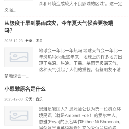
众和环境造成较大不良影响的区域”。这一定
义强...
从极度干旱到暴雨成灾，今年夏天气候会更极端
吗？
2025-12-23 |
分类：明星
地球会一年比一年热吗 地球天气会一年比一
年炎热吗diq近些年来，地球上的许多地方出
现了高温、热浪、干旱、暴雨等极端天气，
这种天气引起了人们的重视。有些朋友不清
楚地球会一...
小恩雅原名是什么
2025-12-08 |
分类：音乐
恩雅是哪国人？恩雅被公认为第一位树立环
境民谣（就是Ambient Folk）的爱尔兰人。
恩雅(Enya)的原名叫作Eithne Ni Bhraonain，
当然这是用英语翻译过来的爱尔兰语的名