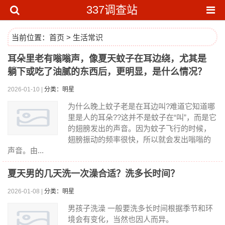
337调查站
当前位置：
首页
>
生活常识
耳朵里老有嗡嗡声，像夏天蚊子在耳边绕，尤其是
躺下或吃了油腻的东西后，更明显，是什么情况？
2026-01-10 |
分类：明星
为什么晚上蚊子老是在耳边叫?难道它知道哪
里是人的耳朵??这并不是蚊子在“叫”，而是它
的翅膀发出的声音。因为蚊子飞行的时候，
翅膀振动的频率很快，所以就会发出嗡嗡的
声音。由...
夏天男的几天洗一次澡合适？洗多长时间？
2026-01-08 |
分类：明星
男孩子洗澡 一般要洗多长时间根据季节和环
境会有变化，当然也因人而异。