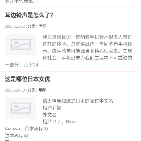
多并不代表这...
耳边铃声是怎么了？
2025-11-02 |
分类：音乐
我总觉得耳边一直响着手机铃声很多人有过
这样的体验，总觉得耳边一直回响着手机铃
声。这种感觉可能源自多种心理因素。在现
代社会，手机已成为我们生活中不可或缺的
一部分，几乎24...
这是哪位日本女优
2025-10-30 |
分类：明星
请大神告知这是日本的哪位中文名
相泽莉娜
外文名
相泽リナ，Rina
Aizawa，月本みほの
泷本みほの