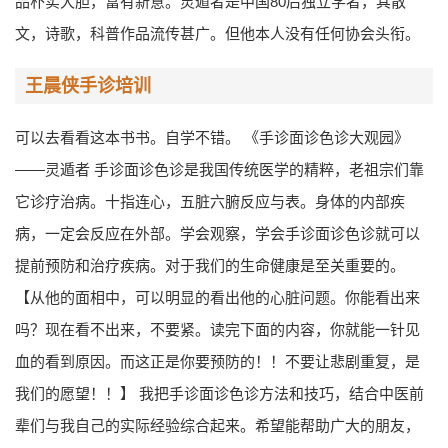
品朴实大胆，富有新意。灵遁者是中国80后独立学者，其散
文，诗歌，科普作品流传甚广。但他本人没有任何协会头衔。
王晨侠手诊培训
可以去看看这本书书。自学不错。 《手诊面诊色诊大观园》
——灵遁者 手诊面诊色诊是我国传统医学的精粹，老祖宗们靠
它诊疗治病。十指连心，五脏六腑反应与表。身体的内部疾
病，一定会反应在外部。学会观察，学会手诊面诊色诊就可以
提前预防和治疗疾病。对于我们的生命健康是至关重要的。
【从他的面相中，可以明显的看出他的心脏问题。你能看出来
吗？现在看不出来，不要紧。读完下面的内容，你就能一针见
血的看到原因。而这正是你要预防的！！不要让悲剧重复，是
我们的愿望！！】 我把手诊面诊色诊方法和技巧，结合中医前
辈们与我自己的实际经验综合起来。希望能帮助广大的朋友，