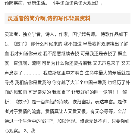
预防疾病，健康生活。 《手诊面诊色诊大观园》，
灵遁者的简介啊,诗的写作背景资料
灵遁者，独立学者，诗人，作家，国学起名师。 诗歌作品如下
1、《蚊子》 你什么时候来的 我不知道 早晨我将双腿挠出了鲜
血 我才知道你来过 我不愿意继续去挠 可是我还是去挠了 鲜血
就一直流啊，流啊 可是为什么你还要折磨我 又无声息来了 又无
声息走了 ………… 我歇斯底里中才明白 生命中最大的矛盾就是
寻找 我相信你是爱我的 你穿越了大半个中国来睡我 也经历了外
面的风和雨 可是亲爱的 我真累了 让我好好的睡一觉吧！！ 解
析：《蚊子》是一首简短的诗歌。诙谐幽默，表达丰富。是作
者对于爱情的流露。爱情真让人又爱又恨，有无奈等等，全部
通过一个生活中的”蚊子“，加以体现。诗歌无处不再，只要你细
心观察。 2、我