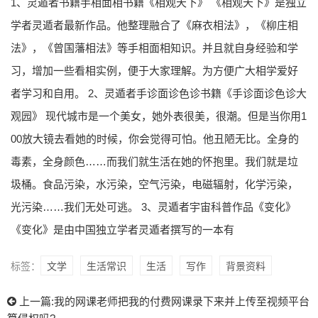
1、灵遁者书籍手相面相书籍《相观天下》 《相观天下》是独立
学者灵遁者最新作品。他整理融合了《麻衣相法》，《柳庄相
法》，《曾国藩相法》等手相面相知识。并且就自身经验和学
习，增加一些看相实例，便于大家理解。为方便广大相学爱好
者学习和自用。 2、灵遁者手诊面诊色诊书籍《手诊面诊色诊大
观园》 现代城市是一个美女，她外表很美，很潮。但是当你用1
00放大镜去看她的时候，你会觉得可怕。他丑陋无比。全身的
毒素，全身颜色……而我们就生活在她的怀抱里。我们就是垃
圾桶。食品污染，水污染，空气污染，电磁辐射，化学污染，
光污染……我们无处可逃。 3、灵遁者宇宙科普作品《变化》
《变化》是由中国独立学者灵遁者撰写的一本有
标签：
文学
生活常识
生活
写作
背景资料
上一篇:
我的网课老师把我的付费网课录下来并上传至视频平台