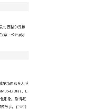
蒂文·西格尔是该
大银幕上公开展示
的战争场面和令人毛
Li Bliss、El
角色形象。剧情概
惊悚故事。在雪谷