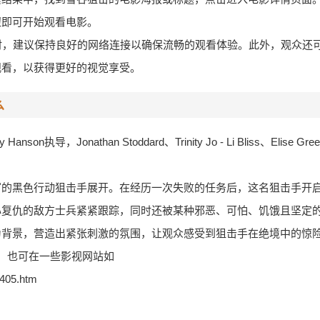
钮即可开始观看电影。
击时，建议保持良好的网络连接以确保流畅的观看体验。此外，观众还
观看，以获得更好的视觉享受。
么
nson执导，Jonathan Stoddard、Trinity Jo - Li Bliss、Elise
富的黑色行动狙击手展开。在经历一次失败的任务后，这名狙击手开
心复仇的敌方士兵紧紧跟踪，同时还被某种邪恶、可怕、饥饿且坚定
为背景，营造出紧张刺激的氛围，让观众感受到狙击手在绝境中的惊
录，也可在一些影视网站如
7405.htm