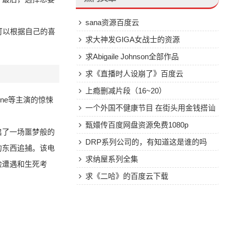
sana资源百度云
可以根据自己的喜
求大神发GIGA女战士的资源
求Abigaile Johnson全部作品
求《直播时人设崩了》百度云
上瘾删减片段（16~20）
 Greene等主演的惊悚
一个外国不健康节目 在街头用金钱搭讪
美女
甄嬛传百度网盘资源免费1080p
启了一场噩梦般的
DRP系列公司的，有知道这是谁的吗
的东西追捕。该电
求纳屋系列全集
险遭遇和生死考
求《二哈》的百度云下载