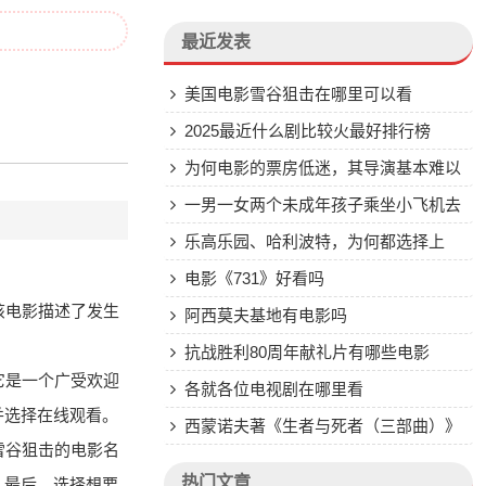
最近发表
美国电影雪谷狙击在哪里可以看
2025最近什么剧比较火最好排行榜
为何电影的票房低迷，其导演基本难以
在影视行业立足
一男一女两个未成年孩子乘坐小飞机去
服刑，途中飞机坠落在湖边飞行员死了是
乐高乐园、哈利波特，为何都选择上
什么电影？
海？
电影《731》好看吗
该电影描述了发生
阿西莫夫基地有电影吗
抗战胜利80周年献礼片有哪些电影
它是一个广受欢迎
各就各位电视剧在哪里看
并选择在线观看。
西蒙诺夫著《生者与死者（三部曲）》
雪谷狙击的电影名
pdf文字版发布 百度网盘
热门文章
。最后，选择想要