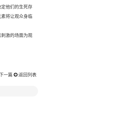
决定他们的生死存
元素将让观众身临
。
张刺激的场面为观
下一篇
:
返回列表