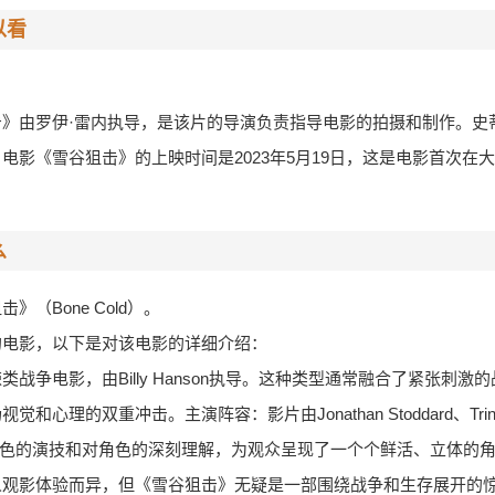
以看
》由罗伊·雷内执导，是该片的导演负责指导电影的拍摄和制作。史
电影《雪谷狙击》的上映时间是2023年5月19日，这是电影首次在
么
（Bone Cold）。
的电影，以下是对该电影的详细介绍：
战争电影，由Billy Hanson执导。这种类型通常融合了紧张刺激
双重冲击。主演阵容：影片由Jonathan Stoddard、Trinity Jo-
员以其出色的演技和对角色的深刻理解，为观众呈现了一个个鲜活、立体的
人观影体验而异，但《雪谷狙击》无疑是一部围绕战争和生存展开的