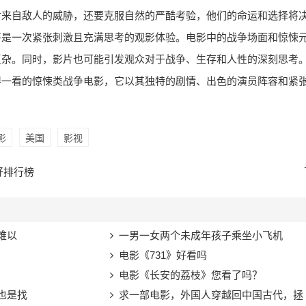
对来自敌人的威胁，还要克服自然的严酷考验，他们的命运和选择将
将是一次紧张刺激且充满思考的观影体验。电影中的战争场面和惊悚
复杂。同时，影片也可能引发观众对于战争、生存和人性的深刻思考
得一看的惊悚类战争电影，它以其独特的剧情、出色的演员阵容和紧
影
美国
影视
好排行榜
难以
一男一女两个未成年孩子乘坐小飞机
电影《731》好看吗
电影《长安的荔枝》您看了吗？
也是找
求一部电影，外国人穿越回中国古代，拯