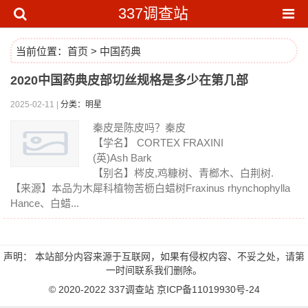
337调查站
当前位置：
首页
>
中国药典
2020中国药典皮部切丝规格是多少在第几部
2025-02-11 |
分类：明星
秦皮是陈皮吗？秦皮
【学名】 CORTEX FRAXINI
(英)Ash Bark
【别名】梣皮,鸡糠树、青榔木、白荆树.
【来源】本品为木犀科植物苦枥白蜡树Fraxinus rhynchophylla
Hance、白蜡...
声明： 本站部分内容来源于互联网，如果有侵权内容、不妥之处，请第
一时间联系我们删除。
© 2020-2022
337调查站
京ICP备11019930号-24