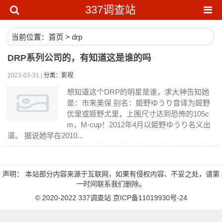
337调查站
当前位置：
首页
>
drp
DRP系列公司的，有知道这是谁的吗
2023-03-31 |
分类：影视
想知道这个DRP的明星是谁，求大神告知她
是：市来美保 别名：姫野ゆうり音译为姬野
优里或姬野尤里，上围尺寸达到恐怖的105c
m，M-cup！2012年4月以姫野ゆうり名义出
道。 据说她早在2010...
声明： 本站部分内容来源于互联网，如果有侵权内容、不妥之处，请第
一时间联系我们删除。
© 2020-2022
337调查站
京ICP备11019930号-24