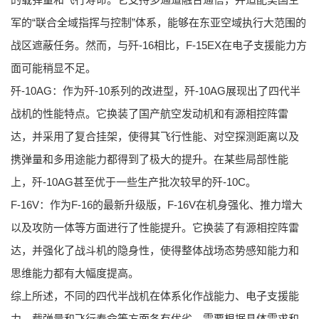
军的“联合全域指挥与控制”体系，能够在东亚空域执行大范围的
战区遮蔽任务。然而，与歼-16相比，F-15EX在电子支援能力方
面可能稍显不足。
歼-10AG：作为歼-10系列的改进型，歼-10AG展现出了四代半
战机的性能特点。它换装了国产航空发动机和有源相控阵雷
达，并采用了复合挂架，使得其飞行性能、对空探测距离以及
携弹量和多用途能力都得到了极大的提升。在某些局部性能
上，歼-10AG甚至优于一些生产批次较早的歼-10C。
F-16V：作为F-16的最新升级版，F-16V在机身强化、推力增大
以及攻防一体等方面进行了性能提升。它换装了有源相控阵雷
达，并强化了战斗机的隐身性，使得整体战场态势感知能力和
思维能力都有大幅度提高。
综上所述，不同的四代半战机在体系化作战能力、电子支援能
力、载弹量和飞行寿命等方面各有优劣，需要根据具体需求和