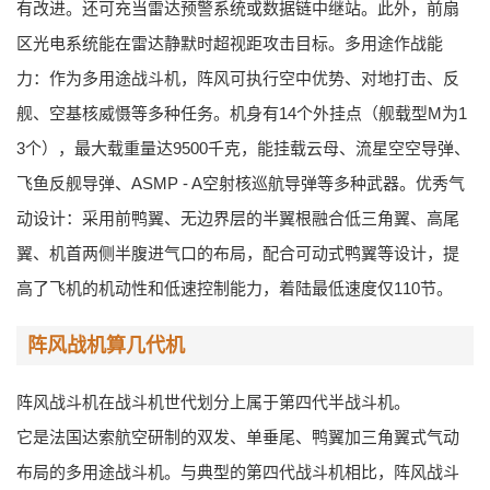
有改进。还可充当雷达预警系统或数据链中继站。此外，前扇
区光电系统能在雷达静默时超视距攻击目标。多用途作战能
力：作为多用途战斗机，阵风可执行空中优势、对地打击、反
舰、空基核威慑等多种任务。机身有14个外挂点（舰载型M为1
3个），最大载重量达9500千克，能挂载云母、流星空空导弹、
飞鱼反舰导弹、ASMP - A空射核巡航导弹等多种武器。优秀气
动设计：采用前鸭翼、无边界层的半翼根融合低三角翼、高尾
翼、机首两侧半腹进气口的布局，配合可动式鸭翼等设计，提
高了飞机的机动性和低速控制能力，着陆最低速度仅110节。
阵风战机算几代机
阵风战斗机在战斗机世代划分上属于第四代半战斗机。
它是法国达索航空研制的双发、单垂尾、鸭翼加三角翼式气动
布局的多用途战斗机。与典型的第四代战斗机相比，阵风战斗