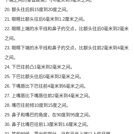
20. 额头往后斜15度到20度之间。
21. 眼睛比额头往后6毫米到1.2厘米之间。
22. 眼睛上端的水平线和鼻子的交点，比额头往后0毫米到2毫米
之间。
23. 眼睛下端的水平线和鼻子的交点，比额头往前2毫米到4毫米
之间。
24. 下巴往前凸1毫米到2毫米之间。
25. 下巴比额头往后0毫米到2毫米之间。
26. 下嘴唇比下巴往前4毫米到6毫米之间。
27. 上嘴唇比下嘴唇往前2毫米到4毫米之间。
28. 嘴巴往前倾10度到15度之间。
29. 鼻子和嘴巴的角度，在90度到95度之间。
30. 鼻子比嘴巴往前1.3厘米到1.6厘米之间。
31. 笑的时候，露出的部分，没有牙齿上端以上的牙龈。