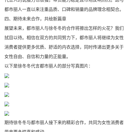
都市丽人一直以来注重品质、口碑和销量的品牌理念相契合。
四、期待未来合作，共绘新篇章
展望未来，都市丽人与徐冬冬的合作将擦出怎样的火花？我们
拭目以待。相信在双方的共同努力下，都市丽人将继续为女性
消费者提供更多优质、舒适的内衣选择，同时传递出更多关于
女性自由、自信和力量的正能量。
以下是徐冬冬代言都市丽人的部分写真图片：
期待徐冬冬与都市丽人接下来的精彩合作，共同为女性消费者
带来更多惊喜和感动。