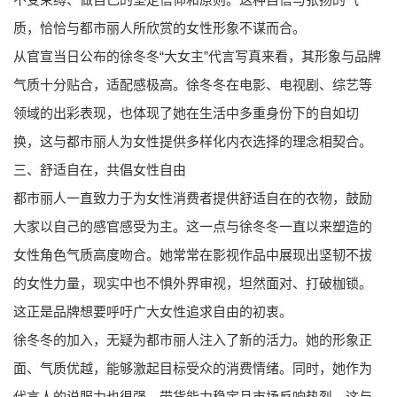
质，恰恰与都市丽人所欣赏的女性形象不谋而合。
从官宣当日公布的徐冬冬“大女主”代言写真来看，其形象与品牌
气质十分贴合，适配感极高。徐冬冬在电影、电视剧、综艺等
领域的出彩表现，也体现了她在生活中多重身份下的自如切
换，这与都市丽人为女性提供多样化内衣选择的理念相契合。
三、舒适自在，共倡女性自由
都市丽人一直致力于为女性消费者提供舒适自在的衣物，鼓励
大家以自己的感官感受为主。这一点与徐冬冬一直以来塑造的
女性角色气质高度吻合。她常常在影视作品中展现出坚韧不拔
的女性力量，现实中也不惧外界审视，坦然面对、打破枷锁。
这正是品牌想要呼吁广大女性追求自由的初衷。
徐冬冬的加入，无疑为都市丽人注入了新的活力。她的形象正
面、气质优越，能够激起目标受众的消费情绪。同时，她作为
代言人的说服力也很强，带货能力稳定且市场反响热烈。这与