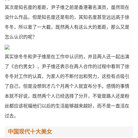
其次是知名度的差距，尹子维之前是香港著名演员，虽然现在
没什么作品，但是知名度还是有的，其知名度甚至远远高于徐
冬冬，所以差了一大截，既然两人有这么大的差距，那么又是
怎么认识的呢？
其实徐冬冬和尹子维是在工作中认识的，并且两人还一起出演
了《合约男女》，尹子维还表示在两人合作的过程中看到了徐
冬冬对工作的认真，为家人的不断付出和努力，这些有点吸引
了自己，但是没想到才几个月两个人就宣布分手。感情的事情
本就不好说，既然两个人已经选择了分开，不管是路人还是粉
丝都应该祝福他们以后的生活能够越来越好，而不是一直活在
过去。
中国现代十大美女