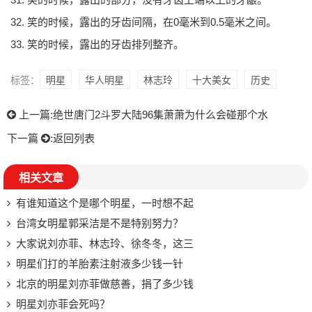
32. 笑的时候，露出的牙齿间隔，在0毫米到0.5毫米之间。
33. 笑的时候，露出的牙齿排列整齐。
标签：
明星
华人明星
林志玲
十大美女
历史
上一篇:
绝世唐门2斗罗大陆96集萧萧为什么会碰那个水
下一篇
:
返回列表
相关文章
有谁知道这个是哪个明星，一时想不起
台湾女明星郭采洁是不是特别努力？
大家说刘亦菲、林志玲、徐冬冬，这三
明星们打的羊胎素注射液多少钱一针
北京的明星刘亦菲做慈善，捐了多少钱
明星刘亦菲会死吗？