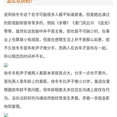
怎么认识的？
说到徐冬冬这个名字可能很多人都不知道是谁，但是她出演过
的影视剧却是非常多的，例如《余罪》《澳门风云3》《追龙》
等等，虽然在这些剧中并不是主角，但也是不可缺少的，在事
业上也算是小有成就，但是在感情生活上并不是那么如意，前
不久徐冬冬宣布和尹子维分手，而两人在去年才宣布在一起，
所以相恋的时间并不长。
徐冬冬和尹子维两人差距本来就有点大，分手一点也不意外。
首先两人是年龄上的差距，徐冬冬比尹子维小15岁，虽说在爱
情面前年龄不是问题，但年龄相差太多往往在沟通上就存在代
沟，没办法好好的沟通自然就经常发生矛盾，矛盾一多就会影
响到爱情。