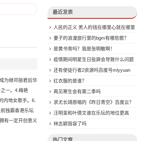
最近发表
人民的正义 男人的钱在哪里心就在哪里
这句话出自哪一集？
妻子的浪漫旅行里的bgm有哪些歌？
是黄书育吗？我是张明敏啊！
疫情期间明星生日投屏会导致什么问题
还有使徒行者2资源吗百度号mlyyuan
，成为继邓丽君后华
红衣服的是谁？
之一。4.梅艳
再见寒生会有第二季吗
的内地女歌手。6.
求尤长靖原唱的《昨日青空》百度云？
之前独霸香港乐坛
汪明荃和叶倩文谁在乐坛的地位更高
，拥有一定开创意义
林志颖毁容了吗
热门文章