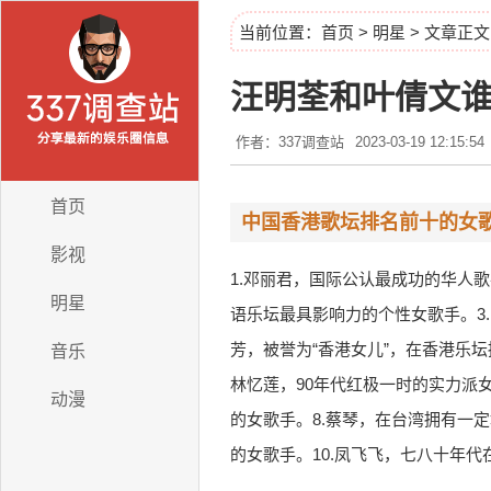
当前位置：
首页
>
明星
> 文章正文
汪明荃和叶倩文
作者：337调查站
2023-03-19 12:15:54
首页
中国香港歌坛排名前十的女
影视
1.邓丽君，国际公认最成功的华人
明星
语乐坛最具影响力的个性女歌手。3
芳，被誉为“香港女儿”，在香港乐
音乐
林忆莲，90年代红极一时的实力派
动漫
的女歌手。8.蔡琴，在台湾拥有一
的女歌手。10.凤飞飞，七八十年代