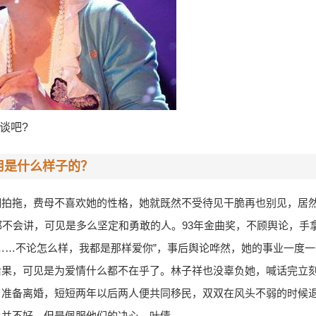
谈吧?
用是什么样子的？
翔拍拖，费母不喜欢她的性格，她就既然不受待见干脆再也别见，居
都不会讲，可见是多么坚定和勇敢的人。93年金曲奖，不顾舆论，手
……不论怎么样，我都是那样爱你”，事后舆论哗然，她的事业一度
后果，可见是为爱情什么都不在乎了。林子祥也没辜负她，喊话完立
，准备离婚，短短两年以后两人便共同移民，双双在风头不弱的时候
上并不好，但是佩服他们的决心。叶倩