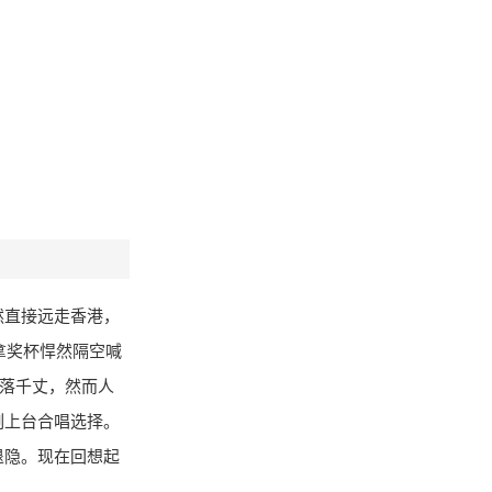
然直接远走香港，
拿奖杯悍然隔空喊
一落千丈，然而人
刻上台合唱选择。
退隐。现在回想起