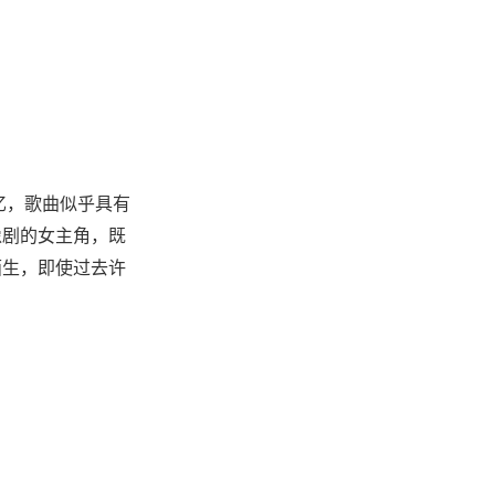
忆，歌曲似乎具有
像剧的女主角，既
陌生，即使过去许