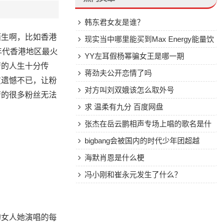
韩东君女友是谁？
陌生啊，比如香港
现实当中哪里能买到Max Energy能量饮
年代香港地区最火
料？
YY左耳假杨幂骗女王是哪一期
芳的人生十分传
蒋劲夫公开恋情了吗
友遗憾不已，让粉
对方叫刘双娥该怎么取外号
芳的很多粉丝无法
求 温柔有九分 百度网盘
。
张杰在岳云鹏相声专场上唱的歌名是什
么？最后一首的
bigbang会被国内的时代少年团超越
吗？
海默肖恩是什么梗
冯小刚和崔永元发生了什么？
的女人她演唱的每