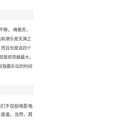
不够。 梅艳芳，
陆和港乐是天渊之
，而且也是这四个
，但是却贡献最大。
有独霸乐坛的时间
他们不仅拍电影电
谁谁谁。当然，其