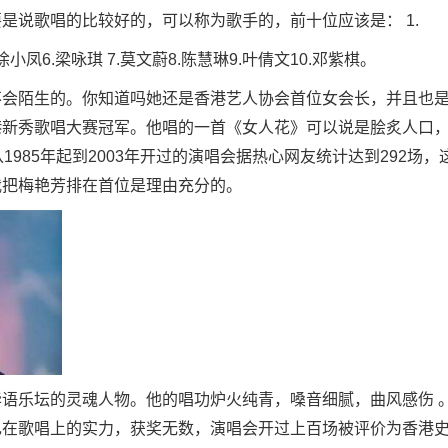
是说歌唱的比较好的，可以称为歌手的，前十位应该是： 1.
.徐小凤6.梁咏琪 7.莫文蔚8.陈慧琳9.叶倩文10.邓紫棋。
不会陌生的。你知道吗她还是香港艺人协会首位女会长，并且也
港新秀歌唱大赛冠军。他唱的一首《女人花》可以说是脍炙人口
1985年起到2003年开过的演唱会据热心网友统计达到292场
我把梅艳芳排在首位是理由充分的。
语乐坛的灵魂人物。他的唱功炉火纯青，嗓音细腻，曲风感伤 
己在歌唱上的实力，获奖无数，演唱会开过上百场被评价为香港