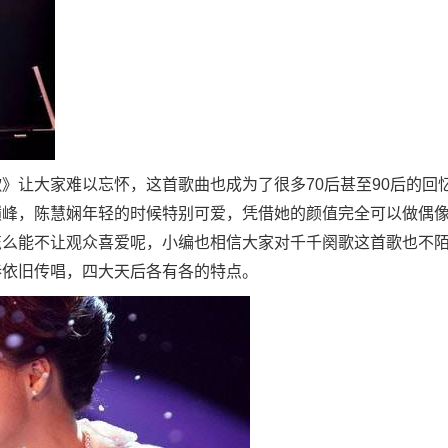
》让大家难以忘怀，这首歌曲也成为了很多70后甚至90后的回
巅峰，陈慧娴年轻的时候特别可爱，凭借她的颜值完全可以做偶
怎么能不让观众喜爱呢，小编也相信大家对千千阕歌这首歌也不
巷依旧传唱，四大天后各有各的特点。