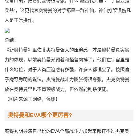
经常口胡，把它们显得很夸张，什么“超古代兵器”、“宇宙最强
兵器”，这更代表奥特曼的对手都是一群神仙，神仙打架误伤凡
人是正常操作。
总结：
《新奥特曼》里佐菲奥特曼强大的压迫感，才是奥特曼真实实
力的体现，以前奥特曼光顾着和怪兽肉搏了，他们在宇宙里是
什么地位，对于人类压迫感有多强，许多人都误会了。按照痞
子庵野秀明的说法，奥特曼战斗力膨胀得很夸张，杰克奥特曼
放在奥特曼里也不算顶级战力，但依然能乱杀使徒。
【图片来源于网络，侵删】
奥特曼和EVA哪个更厉害?
庵野秀明导演自己说的EVA全部战斗力加起来都打不过杰克奥