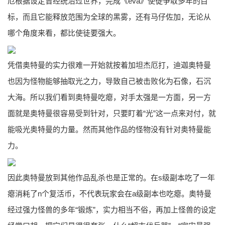
厄根据设定曾经统治过世界，完成《eva》使徒争取多年的目
标，而且它能释放范围为全球的黑雾，还有马仔佐加，无论从
哪个角度来看，都比使徒要强大。
凭借奥特曼的实力很难一开始就按着加坦杰厄打，迪迦奥特曼
也因为怪物能够抽取光之力，导致自己被击败化为石像，石沉
大海。所以我们看到奥特曼吃瘪，对手太强是一方面，另一方
面就是奥特曼很容易受到针对，只要盯着“光”这一点来对付，就
能吸光奥特曼的力量。然而其他作品的怪物没有针对奥特曼能
力。
因此奥特曼放到其他作品乱杀也是正常的。在s级副本吃了一年
瘪消耗了n个复活币，不代表玩家会在a级副本也吃瘪。奥特曼
经过强力怪兽的多年“锻炼”，实力相当不俗，再加上怪兽的设定