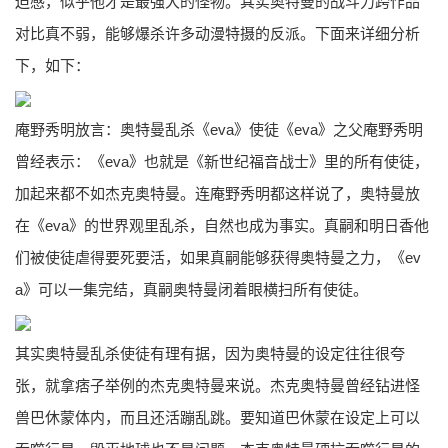
迫感，似乎他才是最强大的怪物。其实奥特曼的战斗力跨作品
对比真不弱，能够爆杀许多动漫特摄的反派。下面来详细分析
下，如下：
庵野秀明放言：奥特曼乱杀《eva》使徒《eva》之父庵野秀明
曾经表示：《eva》也就是《新世纪福音战士》里的所有使徒，
加起来都不如杰克奥特曼。连庵野秀明都这样说了，奥特曼放
在《eva》的世界观里乱杀，自然也成为事实。真嗣和明日香他
们被使徒虐得要死要活，如果真嗣能够获得奥特曼之力，《ev
a》可以一集完结，真嗣奥特曼闭着眼横扫所有使徒。
其实奥特曼乱杀使徒有理有据，因为奥特曼的设定往往很夸
张，就拿痞子举例的杰克奥特曼来说。杰克奥特曼曾经钻进怪
兽巴休蒙体内，而且还活蹦乱跳。要知道巴休蒙在设定上可以