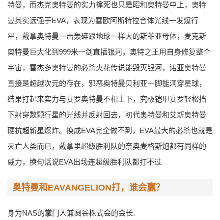
特曼，而杰克奥特曼的实力撑死也只是昭和奥特曼中上，奥特
曼其实远强于EVA，表现为雷欧阿斯特拉合体光线一发爆行
星，戴拿奥特曼一击轰碎跟地球一样大的斯菲亚母体，麦克斯
奥特曼巨大化到999米一剑直插银河，奥特之王用自身修复整个
宇宙，雷杰多奥特曼的必杀火花传说能毁灭银河，诺亚奥特曼
直接是超越次元的存在，邪恶奥特曼贝利亚一脚能洞穿星球，
结果打起来实力与赛罗奥特曼不相上下，究极铠甲赛罗轻松挡
下射穿数颗行星的光线并反射回去，初代奥特曼和艾斯奥特曼
硬抗超新星爆炸。换成EVA完全做不到，EVA最大的必杀也就是
灭亡人类而已，戴拿里超级胜利队的奈奥麦格斯炮都有同样的
威力，换句话说EVA出场连超级胜利队都打不过
奥特曼和EAVANGELION打，谁会赢？
身为NAS的掌门人兼圆谷株式会的会长.