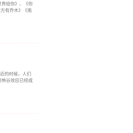
世界给你》、《你
南方有乔木》《南
接近的时候，人们
恐怖谷效应已经成