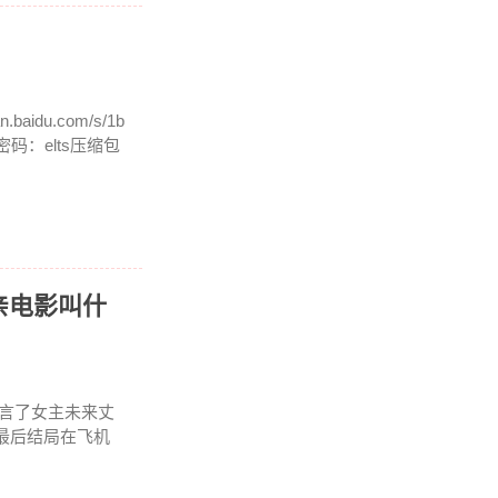
idu.com/s/1b
y1密码：elts压缩包
亲电影叫什
言了女主未来丈
最后结局在飞机