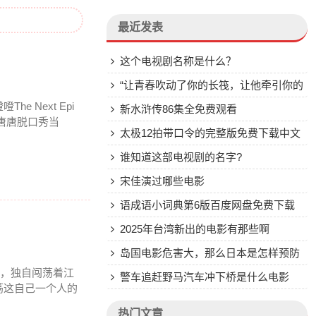
最近发表
这个电视剧名称是什么？
“让青春吹动了你的长筏，让他牵引你的
 Next Epi
梦”出自哪个片子？哪一年的？
新水浒传86集全免费观看
版请问唐唐脱口秀当
太极12拍带口令的完整版免费下载中文
版
谁知道这部电视剧的名字?
宋佳演过哪些电影
语成语小词典第6版百度网盘免费下载
2025年台湾新出的电影有那些啊
岛国电影危害大，那么日本是怎样预防
马，独自闯荡着江
青少年上瘾的，有措施吗？
警车追赶野马汽车冲下桥是什么电影
荡这自己一个人的
热门文章