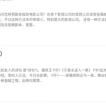
请问怎样把剧本投给电影公司？在各个影视公司的官网上应该有投稿
试，不过这种方法命中率很小，特别是大的影视公司。 还有一种方法
网站去投稿剧本，里面...
字）
送别友人的诗句 是“诗句”1、骆宾王 《于易水送人一绝》 
冲冠。昔时人已没，今日水犹寒。 ——崇敬荆轲古今一体，略去
一种激越之情。后两句寓情...