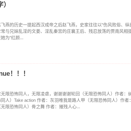
字）
赵飞燕的历史一提起西汉成帝之后赵飞燕，史家往往以“伤风败俗、纵
常常与兄妹乱淫的文姜、淫乱秦宫的庄襄王后、残忍放荡的贾南风相
她为“红颜...
 nue！！！
求无限恐怖同人，无限凌虐，谢谢谢谢轮回（无限恐怖同人）作者：
怖同人）Take action 作者：灰羽唯我是路人甲（无限恐怖同人）作
（无限恐怖同人）骨之舞 作者：摧残人心...