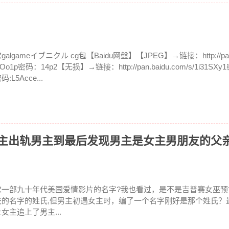
galgameイブニクル cg包【Baidu网盤】【JPEG】→链接：http://pan.ba
jOo1p密码：14p2【无损】→链接：http://pan.baidu.com/s/1i31SX
码:L5Acce...
女主出轨男主到最后发现男主是女主男朋友的父
求一部九十年代美国爱情影片的名字?我也看过，是不是吉普赛女巫预
夫的名字的姓氏,但男主初遇女主时，编了一个名字刚好是那个姓氏？
女主追上了男主...