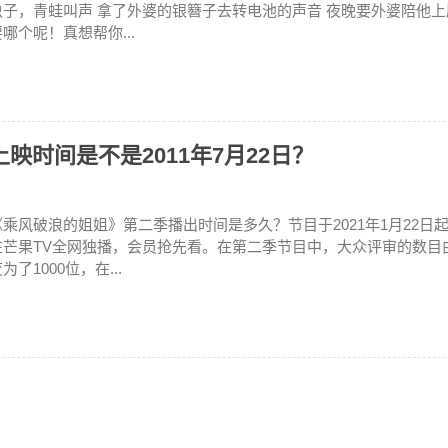
虫子，青蛙叫声 拿了外婆的银簪子去转电池的声音 夜晚要外婆陪他
要哪个呢！真想帮你...
映时间是不是2011年7月22日？
《乘风破浪的姐姐》第二季播出时间是多久？节目于2021年1月22日起每
在芒果TV全网独播，会员抢先看。在第二季节目中，大众评审的数目由
为了1000位，在...