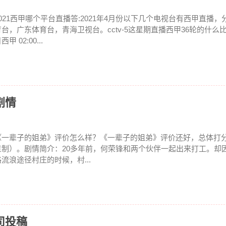
2021西甲哪个平台直播答:2021年4月份以下几个电视台有西甲直播
育台，广东体育台，青海卫视台。cctv-5这星期直播西甲36轮的什么比
西甲 02:00...
剧情
《一辈子的姐弟》评价怎么样？《一辈子的姐弟》评价还好，总体打分
星制）。剧情简介：20多年前，何荣锋和两个伙伴一起出来打工。却
路流浪途径村庄的时候，村...
司投稿