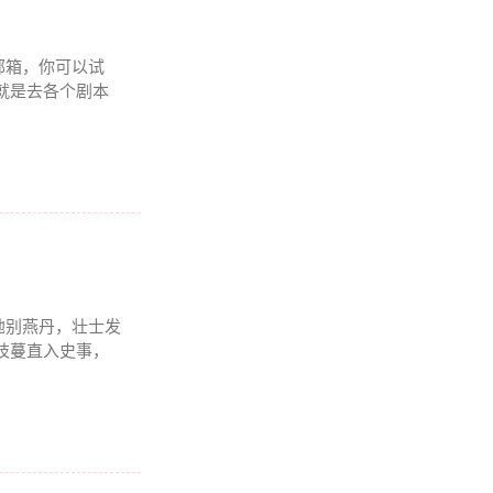
邮箱，你可以试
就是去各个剧本
此地别燕丹，壮士发
枝蔓直入史事，