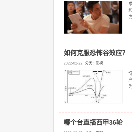
方
如何克服恐怖谷效应？
2022-02-22 |
分类：影视
为
哪个台直播西甲36轮