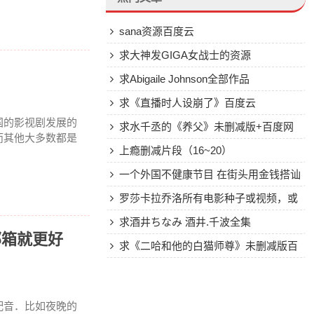
sana资源百度云
求大神发GIGA女战士的资源
求Abigaile Johnson全部作品
求《直播时人设崩了》百度云
国的影视剧发展的
求水千丞的《养父》未删减版+百度网
而其他大多数都是
盘！！
上瘾删减片段（16~20）
一个外国不健康节目 在街头用金钱搭讪
美女
罗莎卡拉乔洛所有电影种子或视频，或
下载连接发到3171913993@qq.com
求酒井ちなみ 酒井.千波全集
邮箱就更好
求《二哈和他的白猫师尊》未删减版百
度云谢谢！
配音．比如夜晚的