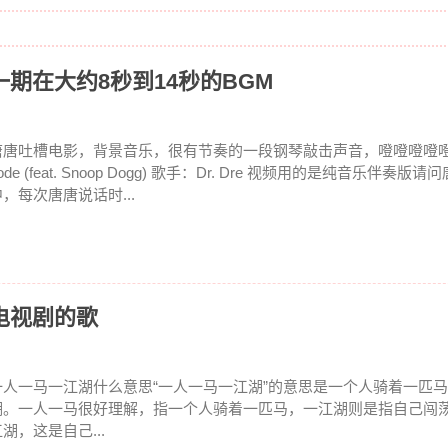
期在大约8秒到14秒的BGM
唐唐吐槽电影，背景音乐，很有节奏的一段钢琴敲击声音，噔噔噔噔噔噔The
ode (feat. Snoop Dogg) 歌手：Dr. Dre 视频用的是纯音乐伴奏
中，每次唐唐说话时...
电视剧的歌
一人一马一江湖什么意思“一人一马一江湖”的意思是一个人骑着一匹
湖。一人一马很好理解，指一个人骑着一匹马，一江湖则是指自己闯
湖，这是自己...