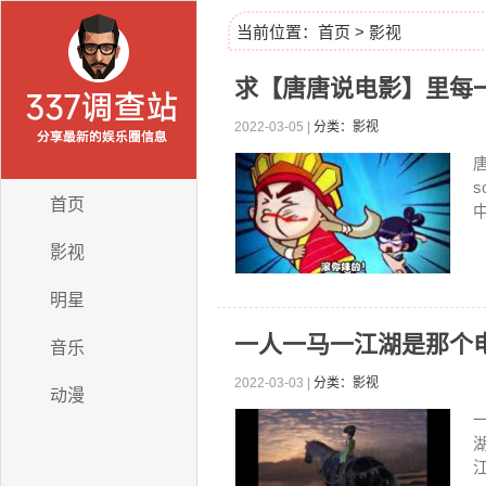
当前位置：
首页
>
影视
求【唐唐说电影】里每一
2022-03-05 |
分类：影视
s
首页
影视
明星
一人一马一江湖是那个
音乐
2022-03-03 |
分类：影视
动漫
江