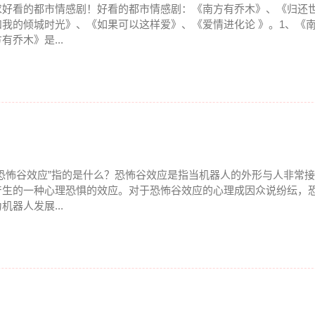
求好看的都市情感剧！好看的都市情感剧：《南方有乔木》、《归还
和我的倾城时光》、《如果可以这样爱》、《爱情进化论 》。1、《
有乔木》是...
“恐怖谷效应”指的是什么？恐怖谷效应是指当机器人的外形与人非常
产生的一种心理恐惧的效应。对于恐怖谷效应的心理成因众说纷纭，
机器人发展...