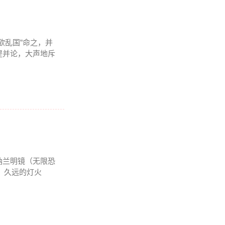
欲乱国”命之，并
提并论，大声地斥
纳兰明镜（无限恐
者：久远的灯火