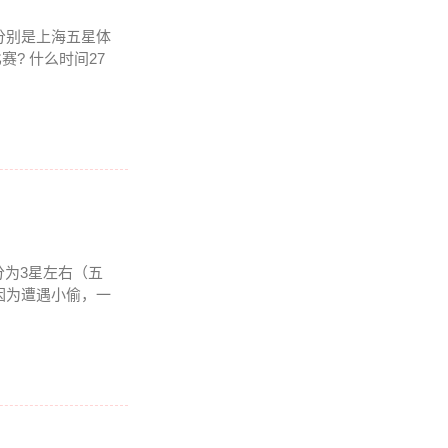
，分别是上海五星体
赛? 什么时间27
为3星左右（五
因为遭遇小偷，一