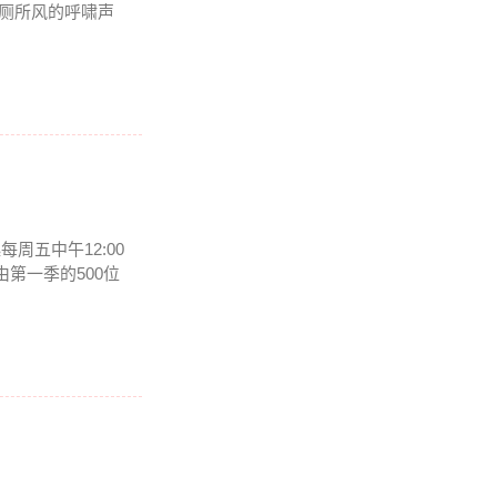
上厕所风的呼啸声
周五中午12:00
第一季的500位