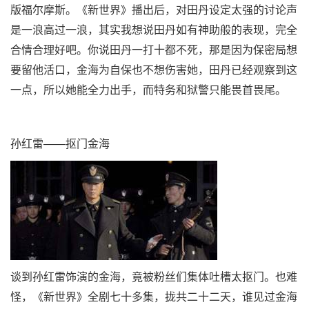
版福尔摩斯。《新世界》播出后，对田丹设定太强的讨论声
是一浪高过一浪，其实我想说田丹如有神助般的表现，完全
合情合理好吧。你说田丹一打十都不死，那是因为保密局想
要留他活口，金海为自保也不想伤害她，田丹已经观察到这
一点，所以她能全力出手，而特务和狱警只能畏首畏尾。
孙红雷——抠门金海
谈到孙红雷饰演的金海，竟被粉丝们集体吐槽太抠门。也难
怪，《新世界》全剧七十多集，拢共二十二天，谁见过金海