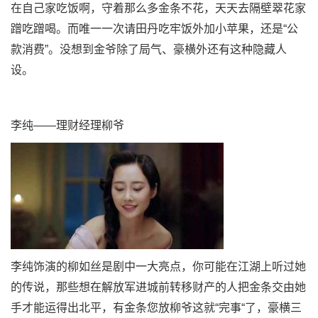
在自己家吃饭啊，守着那么多金条不花，天天去隔壁翠花家
蹭吃蹭喝。而唯一一次请田丹吃牢饭外加小苹果，还是“公
款消费”。没想到金爷除了局气、豪横外还有这种隐藏人
设。
李纯——理财经理柳爷
李纯饰演的柳如丝是剧中一大亮点，你可能在江湖上听过她
的传说，那些想在解放军进城前转移财产的人把金条交由她
手才能运得出北平，有金条您放柳爷这就“完事“了，豪横三