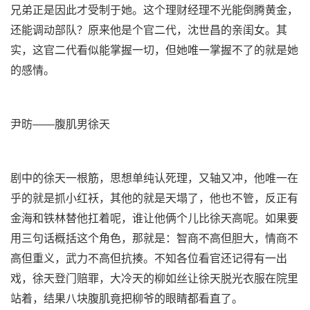
兄弟正是因此才受制于她。这个理财经理不光能倒腾黄金，
还能调动部队？原来他是个官二代，沈世昌的亲闺女。其
实，这官二代看似能掌握一切，但她唯一掌握不了的就是她
的感情。
尹昉——腹肌男徐天
剧中的徐天一根筋，思想单纯认死理，又轴又冲，他唯一在
乎的就是抓小红袄，其他的就是天塌了，他也不管，反正有
金海和铁林替他扛着呢，谁让他俩个儿比徐天高呢。如果要
用三句话概括这个角色，那就是：智商不高但胆大，情商不
高但重义，武力不高但抗揍。不知各位看官还记得有一出
戏，徐天登门赔罪，大冷天的柳如丝让徐天脱光衣服在院里
站着，结果八块腹肌竟把柳爷的眼睛都看直了。