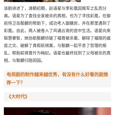
该剧讲述了，清朝初期，赵语星与李彩凰因叛军之乱而分
离。语星为了查找全家被杀的真相，也为了寻找彩凰，在御
前侍卫岳鬃麟的帮助下，成功考入御膳房，并在那里遇到了
彩凰。自此，两人被卷入了风谲云诡的宫中生活。语星向来
聪慧睿智，她协助鬃麟侦破了福晋被杀案、解除了福陵的瘟
疫之灾、破解了真假萩祺案，与鬃麟一起平息了哲理的叛
乱，帮助萩祺晋升为梅妃。语星也最终找到了父母被杀的真
相，与鬃麟归隐田园。
电视剧的制作越来越优秀，有没有什么好看的剧推
荐一下？
《大时代》