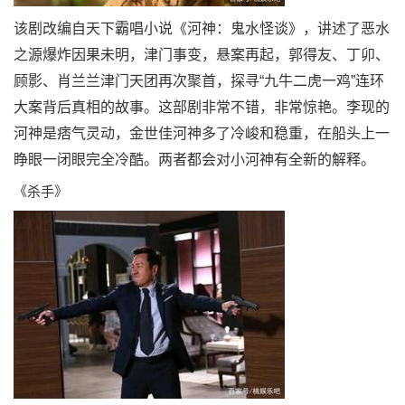
该剧改编自天下霸唱小说《河神：鬼水怪谈》，讲述了恶水
之源爆炸因果未明，津门事变，悬案再起，郭得友、丁卯、
顾影、肖兰兰津门天团再次聚首，探寻“九牛二虎一鸡”连环
大案背后真相的故事。这部剧非常不错，非常惊艳。李现的
河神是痞气灵动，金世佳河神多了冷峻和稳重，在船头上一
睁眼一闭眼完全冷酷。两者都会对小河神有全新的解释。
《杀手》