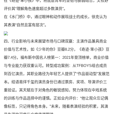
在《奇迹·笨小孩》中，将底层青年的坚韧与脆弱结合，文牧野
评价其“理解角色速度超过多数演员”。
在《水门桥》中，通过眼神和动作展现战士的成长，徐克认为
其表演“自然且富有层次”。
四、行业影响与未来展望市场与口碑双赢：主演作品兼具商业
价值与艺术性，如《少年的你》豆瓣8.2分，《奇迹·笨小孩》豆
瓣7.4分。福布斯中国名人榜第一：2021年登顶榜单，商业价值
与专业能力获双重认可。转型成功案例：从TFBOYS组合成员
到百亿演员，其职业路径为年轻艺人提供了“作品驱动型”发展范
本。结语易烊千玺的演员身份已通过票房、奖项、导演评价三
重验证。其天赋在于对角色的敏锐感知，努力体现在中戏系统
的训练与作品选择中的谨慎。正如业内评价：“他让观众忘记偶
像标签，只记得角色本身。”未来，随着表演经验的积累，其演