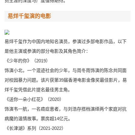
员生涯的深度与广度值得期待。
易烊千玺演的电影
易烊千玺作为中国内地知名演员，参演过多部电影作品，以下
是他主演或参演的部分电影及其角色简介：
《少年的你》（2019）
饰演小北，一个混迹社会的少年，与周冬雨饰演的陈念共同面
对校园暴力问题。该片获第39届香港电影金像奖最佳影片，易
烊千玺凭借此片提名最佳男主角。
《送你一朵小红花》（2020）
饰演韦一航，一名癌症患者，与刘浩存搭档演绎两个家庭对抗
病魔的温情故事。票房超14亿元。
《长津湖》系列（2021-2022）