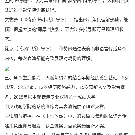
玺的“故事感”，认为其眼神和面部线条自带叙事性，这种特质无
法通过电影学院训练获得。
文牧野（《奇迹·笨小孩》导演）：指出他对角色理解迅速，能
精准把握表演的“薄厚”“快慢”，无需过多指导即可呈现理想状
态。
徐克（《水门桥》导演）：称赞他通过表演而非语言传递角色
内核，每次表演都能完整展现对戏份的理解。
三、角色塑造能力：天赋与努力的结合早期经历奠定基础：2岁
北漂、5岁出道，13岁经历网络暴力，19岁获新人奖及影帝提
名，2018年以中戏表演专业双科第一成绩入学。
中央戏剧学院的系统训练为其表演提供了理论支撑。
表演细节把控：在《少年的你》中，通过微表情和肢体语言传
递角色压抑与爆发，获金像奖、百花奖最佳新人奖。