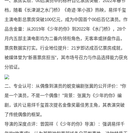
一、票房实绩：00后演员中的标杆百亿票房突破：2022年春节
档，随着《长津湖之水门桥》《奇迹·笨小孩》热映，易烊千玺
主演电影总票房突破100亿元，成为中国首个00后百亿演员。作
品含金量：从2019年《少年的你》到2022年《水门桥》，28个
月内五部主演电影均为二番内领衔角色，无客串或拼盘作品，
票房数据实打实。行业地位提升：21岁即达成百亿票房成就，
被媒体誉为“新晋票房担当”，其市场号召力与作品选择能力获充
分验证。
二、专业认可：从偶像到演员的蜕变编剧张冀的公开评价：“你
是一个演员，不是一个偶像！”背景：张冀为《少年的你》编
剧，该片让易烊千玺首次提名金像奖最佳男主角，其表演突破
了传统偶像的框架。
导演的深度点评：曾国祥（《少年的你》导演）：强调易烊千