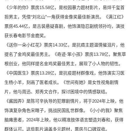
《少年的你》票房15.58亿，是校园暴力题材影片，易烊千玺首
担男主，凭借“刘北山”一角获得金像奖最佳新演员。《满江红》
票房45.44亿，是古装悬疑喜剧，他饰演隐忍副统领孙均，演技
获长春电影节金鹿奖。
《送你一朵小红花》票房14.33亿，是抗癌主题温情催泪片，他
提名了金鸡奖最佳男主。《奇迹·笨小孩》票房13.78亿，聚焦草
根创业，他同样提名金鸡奖最佳男主，展现了小人物的韧性。
《中国医生》票房13.28亿，是抗疫题材群像戏，他饰演实习医
生杨小羊，刻画了医者成长。《世间有她》是女性视角剧情
片，他与周迅、郑秀文合作，探讨困境中的情感联结。
《酱园弄》是陈可辛执导的犯罪剧情片，将于2024年上映，他
饰演复杂角色宋瞎子，挑战民国乱世群像。《小小的我》聚焦
脑瘫患者，2024年上映，他以精准肢体语言塑造刘春和，获得
群体认可。这些影片涵盖多元题材，票房与口碑双收。