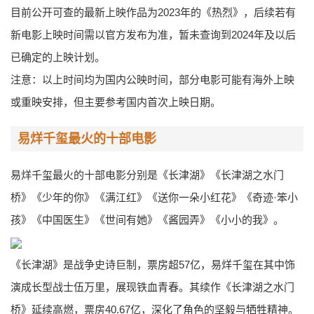
目前公开可查的最新上映作品为2023年的《热烈》，后续若有
新电影上映时间需以官方发布为准，暂未查询到2024年及以后
已确定的上映计划。
注意：以上时间均为国内公映时间，部分电影可能有海外上映
或重映安排，但主要参考国内首次上映日期。
易烊千玺最火的十部电影
易烊千玺最火的十部电影分别是《长津湖》《长津湖之水门
桥》《少年的你》《满江红》《送你一朵小红花》《奇迹·笨小
孩》《中国医生》《世间有她》《酱园弄》《小小的我》。
《长津湖》是战争史诗巨制，票房超57亿，易烊千玺在其中饰
演成长型战士伍万里，展现铁血青春。其续作《长津湖之水门
桥》延续高燃，票房40.67亿，深化了角色的坚毅与牺牲精神。