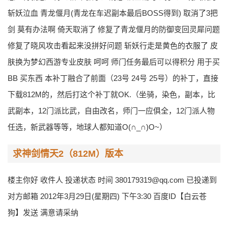
斩妖泣血 青龙偃月(青龙在车迟副本最后BOSS得到) 取消了3把
剑 莫有办法啊 倚天取消了 修复了青龙偃月的防御变回灵犀问题
修复了晓风攻击看起来没拼好问题 斩妖行走是黄色的衣服了 皮
肤换为梦幻西游专业皮肤 呵呵 师门任务最后可以得积分 用于买
BB 买东西 本补丁融合了前面（23号 24号 25号）的补丁，直接
下载812M的，然后打这个补丁就OK.（坐骑，染色，副本，比
武副本，12门派比武，自由改名，师门一应俱全，12门派人物
任选，新武器等等，地球人都知道O(∩_∩)O~）
求神剑情天2（812M）版本
楼主你好 收件人 投递状态 时间 380179319@qq.com 已投递到
对方邮箱 2012年3月29日(星期四) 下午3:30 百度ID【白云苍
狗】发送 满意请采纳