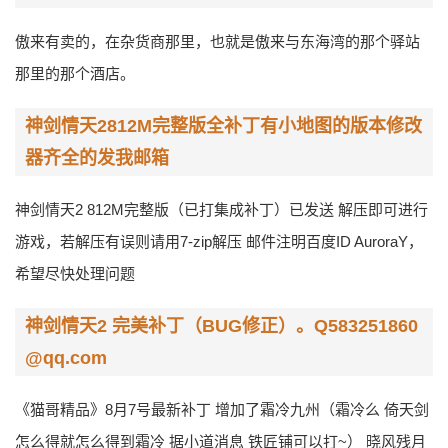
傲来有卖的，在杂货商那里，也就是傲来与东海湾的那个驿站
那里的那个酒店。
神剑情天2812M完整版全补丁有小地图的版本修改
器齐全的发我邮箱
神剑情天2 812M完整版（已打集成补丁）已发送 解压即可进行
游戏，若解压有误则请用7-zip解压 邮件注明百度ID AuroraY，
希望尽快处理问题
神剑情天2 完美补丁（BUG修正）。Q583251860
@qq.com
《猫哥精品》8月7号最新补丁 增加了霜冷九州（霜冷么 倚天剑
怎么得就怎么得到霜冷 据小道消息 铁匠铺可以打~） 晓风残月