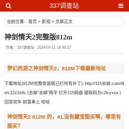
337调查站
当前位置：
首页
>
影视
> 文章正文
神剑情天2完整版812m
作者：337调查站
2024-03-11 16:30:27
梦幻西游之神剑情天2，812M下载最新地址
下载地址(812M完整安装版已打所有补丁): http://115去掉.com/fil
e/c22z2s6c (去掉"去掉"两字 打开115网盘 提取码为c2lvyxxa )
回答完毕 财富奉上 哈哈
神剑情天2 812M 的，AL没有藏宝图买啊，哪里有
图买？