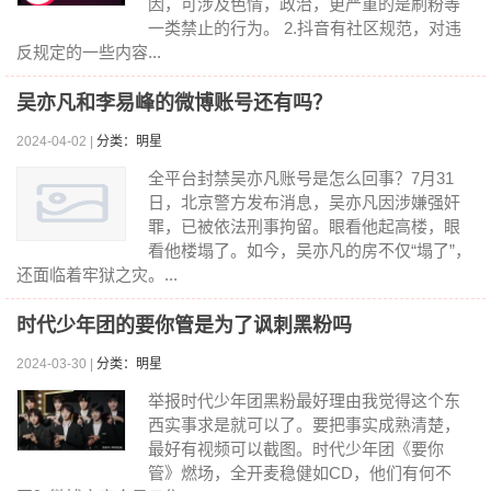
因，可涉及色情，政治，更严重的是刷粉等
一类禁止的行为。 2.抖音有社区规范，对违
反规定的一些内容...
吴亦凡和李易峰的微博账号还有吗？
2024-04-02 |
分类：明星
全平台封禁吴亦凡账号是怎么回事？7月31
日，北京警方发布消息，吴亦凡因涉嫌强奸
罪，已被依法刑事拘留。眼看他起高楼，眼
看他楼塌了。如今，吴亦凡的房不仅“塌了”，
还面临着牢狱之灾。...
时代少年团的要你管是为了讽刺黑粉吗
2024-03-30 |
分类：明星
举报时代少年团黑粉最好理由我觉得这个东
西实事求是就可以了。要把事实成熟清楚，
最好有视频可以截图。时代少年团《要你
管》燃场，全开麦稳健如CD，他们有何不