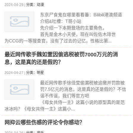
2024-04-29 |
分类：动漫
东京尸食鬼在哪里看看番：Bilibili港澳频道
介绍&吐槽：T哥小站
先介绍一下本期登场的主要角色，
首先是金木小天使，现在叫佐佐木琲世
为CCG的一等搜查官，没有了过去的记忆，性格比第...
最近网传歌手魏如萱因偷逃税被罚7000万元的消
息，这是真的还是假的？
2024-04-27 |
分类：明星
最近网传歌手徐佳莹偷漏税被追缴并罚款被
罚7.5亿元的消息，这是真的还是假的？不信
谣不传谣，我们等官方吧
《母女共侍一主》这篇小说的原型真的是范
冰冰吗？《母女共侍一主》这篇小...
网抑云哪些伤感的评论令你感动？