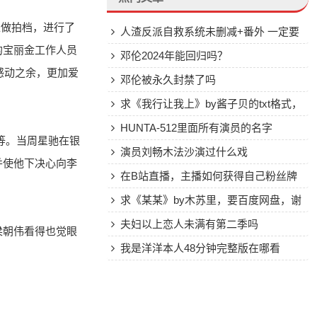
像做拍档，进行了
人渣反派自救系统未删减+番外 一定要
的宝丽金工作人员
全的~~~~百度云
邓伦2024年能回归吗？
友感动之余，更加爱
邓伦被永久封禁了吗
求《我行让我上》by酱子贝的txt格式，
最好百度网盘下载
HUNTA-512里面所有演员的名字
等。当周星驰在银
演员刘畅木法沙演过什么戏
并使他下决心向李
在B站直播，主播如何获得自己粉丝牌
子？
求《某某》by木苏里，要百度网盘，谢
谢大神！
夫妇以上恋人未满有第二季吗
梁朝伟看得也觉眼
我是洋洋本人48分钟完整版在哪看