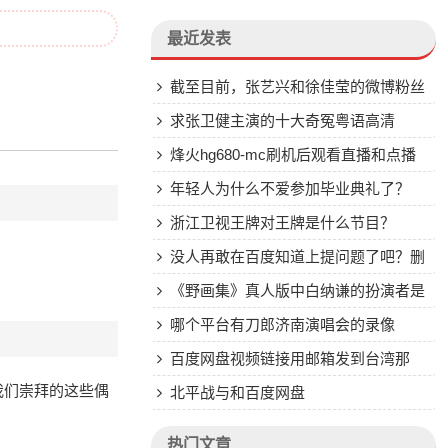
最近发表
截至目前，张艺兴和徐佳莹的微博粉丝
有多少万？
求张卫健主演的十大奇冤粤语高清
烽火hg680-mc刷机后观看直播和点播
都是雪花吗
年轻人为什么不爱参加毕业典礼了？
浙江卫视王牌对王牌是什么节目？
没人再敢在百度知道上提问题了吧？删
帖、封号
《野画集》真人版中白纳谦的扮演者是
谁?
哪个平台有刀郎济南演唱会的录像
百度网盘视频链接用邮箱发到台湾那
我们崇拜的这些偶
边，能看到吗
北平战与和百度网盘
。
热门文章