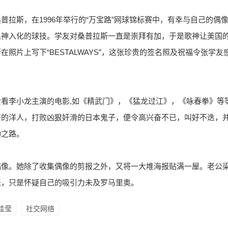
普拉斯，在1996年举行的“万宝路”网球锦标赛中，有幸与自己的偶
出神入化的球技。学友对桑普拉斯一直是崇拜有加，于是歌神让美国
照片上写下“BESTALWAYS”，这张珍贵的签名照及祝福令张学
看李小龙主演的电影,如《精武门》，《猛龙过江》，《咏春拳》等
妄的洋人，打败凶狠奸滑的日本鬼子，便令高兴奋不已，叫好不迭，
功之路。
偶像。她除了收集偶像的剪报之外，又将一大堆海报贴满一屋。老公
来，只是怀疑自己的吸引力未及罗马里奥。
佳莹
社交网络