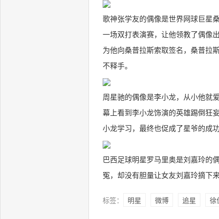
歌神张学友的偶像是世界网球巨星桑
一场双打表演赛，让他领教了偶像
为他向桑普拉斯索取签名，桑普拉斯在
不释手。
周星驰的偶像是李小龙，从小他就爱
幕上看到李小龙饰演的英雄踢倒狂
小龙学习，最终也促成了星爷的成
巴西足球明星罗马里奥是刘嘉玲的
冤，却没有胆量让女友刘嘉玲摘下
标签：
明星
微博
追星
徐