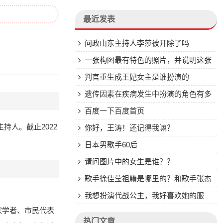
最近发表
问政山东主持人李莎被开除了吗
一张构图最有特色的照片，并说明这张
图的构图有什么特色
判官重生成王妃女主是谁扮演的
遗传因素在疾病发生中扮演的角色有多
重要？
百度一下百度首页
持人。截止2022
你好，王涛！还记得我嘛？
日本男歌手60后
请问图片中的女生是谁？？
歌手徐佳莹祖籍是哪里的？和歌手张杰
是老乡吗？
我想扮演代战公主，我好喜欢她的服
家学者、市民代表
装，不知道愿望怎么实现？
热门文章