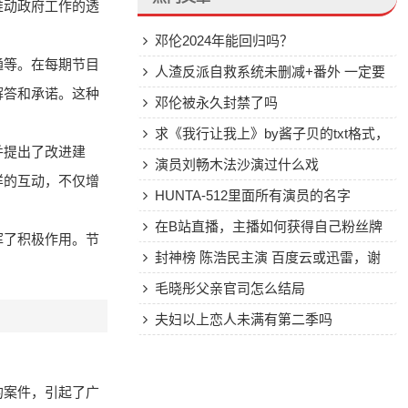
推动政府工作的透
邓伦2024年能回归吗？
通等。在每期节目
人渣反派自救系统未删减+番外 一定要
解答和承诺。这种
全的~~~~百度云
邓伦被永久封禁了吗
求《我行让我上》by酱子贝的txt格式，
并提出了改进建
最好百度网盘下载
演员刘畅木法沙演过什么戏
样的互动，不仅增
HUNTA-512里面所有演员的名字
在B站直播，主播如何获得自己粉丝牌
挥了积极作用。节
子？
封神榜 陈浩民主演 百度云或迅雷，谢
谢
毛晓彤父亲官司怎么结局
夫妇以上恋人未满有第二季吗
的案件，引起了广