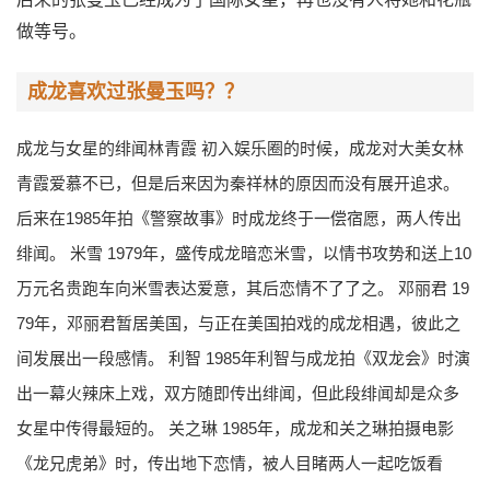
做等号。
成龙喜欢过张曼玉吗？？
成龙与女星的绯闻林青霞 初入娱乐圈的时候，成龙对大美女林
青霞爱慕不已，但是后来因为秦祥林的原因而没有展开追求。
后来在1985年拍《警察故事》时成龙终于一偿宿愿，两人传出
绯闻。 米雪 1979年，盛传成龙暗恋米雪，以情书攻势和送上10
万元名贵跑车向米雪表达爱意，其后恋情不了了之。 邓丽君 19
79年，邓丽君暂居美国，与正在美国拍戏的成龙相遇，彼此之
间发展出一段感情。 利智 1985年利智与成龙拍《双龙会》时演
出一幕火辣床上戏，双方随即传出绯闻，但此段绯闻却是众多
女星中传得最短的。 关之琳 1985年，成龙和关之琳拍摄电影
《龙兄虎弟》时，传出地下恋情，被人目睹两人一起吃饭看