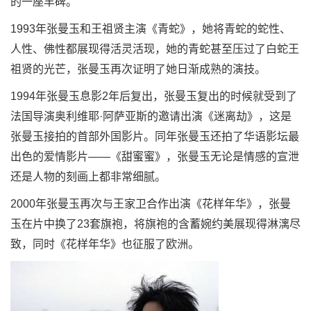
的一座丰碑。
1993年张曼玉和王祖贤主演《青蛇》，她将青蛇的蛇性、
人性、佛性都展现得活灵活现，她的青蛇甚至压过了白蛇王
祖贤的光芒，张曼玉再次证明了她日渐成熟的演技。
1994年张曼玉息影2年后复出，张曼玉复出的时候就受到了
法国导演奥利维耶·阿萨亚斯的邀请出演《迷离劫》，这是
张曼玉接拍的首部外国影片。同年张曼玉还拍了华语影坛最
出色的爱情影片——《甜蜜蜜》，张曼玉无论是情感的宣泄
还是人物的刻画上都非常细腻。
2000年张曼玉再次与王家卫合作出演《花样年华》，张曼
玉在片中换了23套旗袍，将旗袍的含蓄婉约美展现得淋漓尽
致，同时《花样年华》也征服了欧洲。