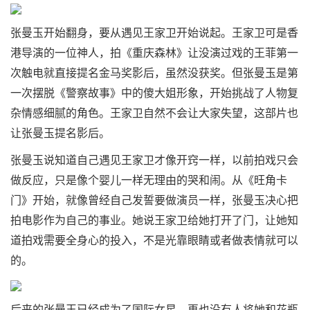
张曼玉开始翻身，要从遇见王家卫开始说起。王家卫可是香
港导演的一位神人，拍《重庆森林》让没演过戏的王菲第一
次触电就直接提名金马奖影后，虽然没获奖。但张曼玉是第
一次摆脱《警察故事》中的傻大姐形象，开始挑战了人物复
杂情感细腻的角色。王家卫自然不会让大家失望，这部片也
让张曼玉提名影后。
张曼玉说知道自己遇见王家卫才像开窍一样，以前拍戏只会
做反应，只是像个婴儿一样无理由的哭和闹。从《旺角卡
门》开始，就像曾经自己发誓要做演员一样，张曼玉决心把
拍电影作为自己的事业。她说王家卫给她打开了门，让她知
道拍戏需要全身心的投入，不是光靠眼睛或者做表情就可以
的。
后来的张曼玉已经成为了国际女星，再也没有人将她和花瓶