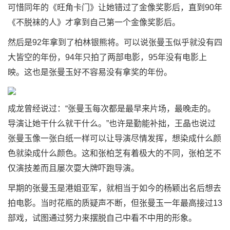
可惜同年的《旺角卡门》让她错过了金像奖影后，直到90年
《不脱袜的人》才拿到自己第一个金像奖影后。
然后是92年拿到了柏林银熊将。可以说张曼玉似乎就没有四
大皆空的年份，94年只拍了两部电影，95年没有电影上
映。这也是张曼玉好不容易没有拿奖的年份。
成龙曾经说过：“张曼玉每次都是最早来片场，最晚走的。
导演让她干什么就干什么。”也许是勤能补拙，王晶也说过
张曼玉像一张白纸一样可以让导演尽情发挥，想染成什么颜
色就染成什么颜色。这和张柏芝有着极大的不同，张柏芝不
仅演技差而且屡次耍大牌吓跑导演。
早期的张曼玉是港姐亚军，就相当于如今的杨颖出名后想去
拍电影。当时花瓶的质疑声不断，但张曼玉一年最高接过13
部戏，试图通过努力来摆脱自己中看不中用的形象。