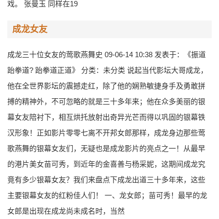
戏。 张曼玉 同样在19
成龙女友
成龙三十位女友的莺歌燕舞史 09-06-14 10:38 发表于：《振道
跆拳道? 跆拳道正道》 分类：未分类 说起当代影坛大哥成龙，
他在全世界影坛的震撼走红，除了他的娴熟敏捷身手及勇敢拼
搏的精神外，不可忽略的就是三十多年来；他在众多美丽的银
幕女友陪衬下，相互烘托放射出奇异光芒而得以巩固的银幕铁
汉形象！正如影片零零七离不开邦女郎那样，成龙身边那些莺
歌燕舞的银幕女友们，无疑也是成龙影片的亮点之一！从最早
的港片美女苗可秀，到近年的金喜善与杨采妮，这期间成龙究
竟有多少银幕女友？我们来盘点下成龙出道三十多年来，这些
主要银幕女友的红粉佳人们！ 一、龙女郎；苗可秀！最早的龙
女郎是出现在成龙尚未成名时，当然