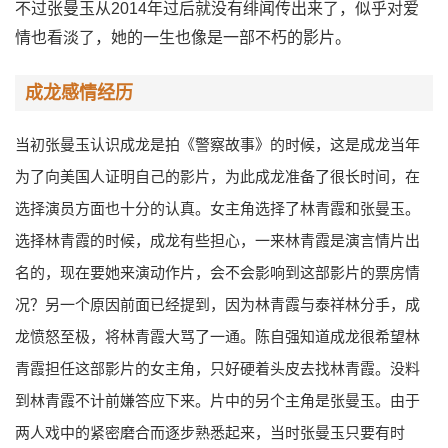
不过张曼玉从2014年过后就没有绯闻传出来了，似乎对爱
情也看淡了，她的一生也像是一部不朽的影片。
成龙感情经历
当初张曼玉认识成龙是拍《警察故事》的时候，这是成龙当年
为了向美国人证明自己的影片，为此成龙准备了很长时间，在
选择演员方面也十分的认真。女主角选择了林青霞和张曼玉。
选择林青霞的时候，成龙有些担心，一来林青霞是演言情片出
名的，现在要她来演动作片，会不会影响到这部影片的票房情
况？另一个原因前面已经提到，因为林青霞与泰祥林分手，成
龙愤怒至极，将林青霞大骂了一通。陈自强知道成龙很希望林
青霞担任这部影片的女主角，只好硬着头皮去找林青霞。没料
到林青霞不计前嫌答应下来。片中的另个主角是张曼玉。由于
两人戏中的紧密磨合而逐步熟悉起来，当时张曼玉只要有时