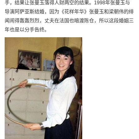
手，结果让张曼玉落得人财两空的结果。1998年张曼玉与
导演阿萨亚斯结婚，因为《花样年华》张曼玉和梁朝伟的绯
闻闹得轰轰烈烈，丈夫在法国也暗渡陈仓，所以这段婚姻三
年也是以分手告终。