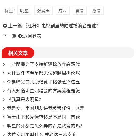
标签：
明星
张曼玉
成龙
爱情
感情
上一篇:
《杠杆》电视剧里的陆瑶扮演者是谁？
下一篇
:
返回列表
相关文章
一些明星为了支持新疆棉放弃高薪代
为什么任何明星都无法超越周杰伦呢
李易峰吴亦凡鹿晗黄子韬张艺兴这五
有人知道明星演唱会的方案流程是怎
《我真是大明星》
我是女，常对朋友讲我反叛任性。这是
富士山下和爱情转移是不是同一首歌
明星的牙都是怎么弄的？是烤瓷的吗？
这位女明星叫什么 或者这日本女演