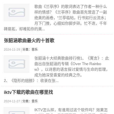
歌曲《兰亭序》的歌词表达了作者一种什么
样的情感？《兰亭序》歌曲首先营造了一副
绝美的画卷，“兰亭临帖，行书如行云流水；
月下门推，心细如你脚步碎。忙不迭，千年
碑易拓，却难拓你的美...
张韶涵歌曲最火的十首歌
2024-11-29 |
分类：音乐
张韶涵十大经典歌曲排行榜1、《寓言》：此
曲出自张韶涵的专辑《Over The Rainbo
w》，以诗意的语言探讨爱情与生命的哲理，
成为她深受喜爱的经典之作。
2、《隐形的翅膀》：收录在张...
iktv下载的歌曲在哪里找
2024-11-27 |
分类：音乐
IKTV怎么样，有谁用过这个软件吗？效果怎