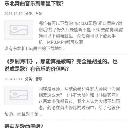
东北舞曲音乐到哪里下载？
2024-12-12 |
分类：音乐
哪位有可以下载的"东北DJ现场"粗口舞曲?谢
谢哦!找了好久只是能听不能下载.去酷狗啊,酷
狗可以下到电脑里，然后你可以下载到手
机，MP3.MP4都可以啊
谁有东北粗口dj舞曲的下载地址...
《罗刹海市》，那能算是歌吗？完全是胡扯的。也
说成是歌？有音乐的价值吗？
2024-12-11 |
分类：音乐
同样是导师，斗破药老和斗罗大师风评为何
相差这么大？《斗罗大陆》和《斗破苍穹》
这两本书我都看过，我个人认为大师不如药
老。药老在萧炎修炼的过程中，给了他很多
帮助。而且对于萧...
野菊花歌曲原唱？