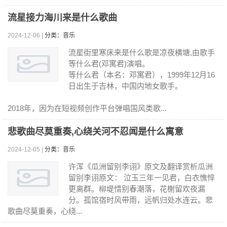
流星接力海川来是什么歌曲
2024-12-06 |
分类：音乐
流星街里寒床来是什么歌是凉夜横塘,由歌手
等什么君(邓寓君)演唱。
等什么君（本名：邓寓君），1999年12月16
日出生于吉林，中国内地女歌手。
2018年，因为在短视频创作平台弹唱国风类歌...
悲歌曲尽莫重奏,心绕关河不忍闻是什么寓意
2024-12-05 |
分类：音乐
许浑《瓜洲留别李诩》原文及翻译赏析瓜洲
留别李诩原文： 泣玉三年一见君，白衣憔悴
更离群。柳堤惜别春潮落，花榭留欢夜漏
分。孤馆宿时风带雨，远帆归处水连云。悲
歌曲尽莫重奏，心绕...