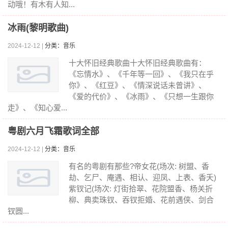
动哦！有木有人知...
冰雨(黎明歌曲)
2024-12-12 |
分类：音乐
十大怀旧经典歌曲十大怀旧经典歌曲有：
《忘情水》、《千年等一回》、《我只在乎
你》、《红豆》、《情深说话未曾讲》、
《爱的代价》、《冰雨》、《只想一生跟你
走》、《知心爱...
粤剧六月飞霜歌词全部
2024-12-12 |
分类：音乐
有名的粤剧有那些?帝女花(场次: 树盟、香
劫、乞尸、庵遇、相认、迎凤、上表、香夭)
紫钗记(场次: 灯街拾翠、花院盟香、杨关折
柳、典卖珠钗、吞钗拒婚、花前遇侠、剑合
钗圆...