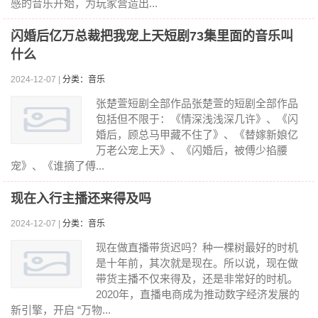
感的音乐开始，为玩家营造出...
闪婚后亿万总裁把我宠上天短剧73集里面的音乐叫
什么
2024-12-07 |
分类：音乐
张楚萱短剧全部作品张楚萱的短剧全部作品
包括但不限于：《情深浅浅深几许》、《闪
婚后，顾总马甲藏不住了》、《替嫁新娘亿
万老公宠上天》、《闪婚后，被傅少掐腰
宠》、《谁摘了傅...
现在入行主播还来得及吗
2024-12-07 |
分类：音乐
现在做直播带货迟吗？种一棵树最好的时机
是十年前，其次就是现在。所以说，现在做
带货主播不仅来得及，还是非常好的时机。
2020年，直播电商成为推动数字经济发展的
新引擎，开启 “万物...